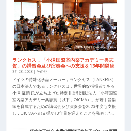
ランクセス，「小澤国際室内楽アカデミー奥志
賀」の講習会及び演奏会への支援を13年間継続
8月 23, 2023
|
その他
ドイツの特殊化学品メーカー，ランクセス（LANXESS）
の日本法人であるランクセスは，世界的な指揮者である
小澤 征爾 氏が立ち上げた特定非営利活動法人「小澤国際
室内楽アカデミー奥志賀（以下，OICMA）」が若手音楽
家を育成するための講習会及び演奏会を2023年度も支援
し，OICMAへの支援が13年目を迎えたことを発表した。