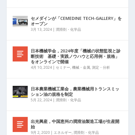
セメダインが「CEMEDINE TECH-GALLERY」を
オープン
3月 13, 2024
|
潤滑剤・化学品
日本機械学会，2024年度「機械の状態監視と診
断技術 基礎・実践ノウハウと応用例・規格」
をオンラインで開催
4月 10, 2024
|
セミナー
,
機械・金属
,
測定・分析
日本農業機械工業会，農業機械用トランスミッ
ション油の規格を制定
5月 22, 2024
|
潤滑剤・化学品
出光興産，中国恵州の潤滑油製造工場が生産開
始
9月 2, 2020
|
エネルギー
,
潤滑剤・化学品