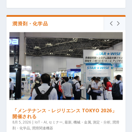
潤滑剤・化学品
「メンテナンス・レジリエンス TOKYO 2026」
開催される
8月 5, 2026
|
IoT・AI
,
セミナー
,
最新
,
機械・金属
,
測定・分析
,
潤滑
剤・化学品
,
潤滑関連機器