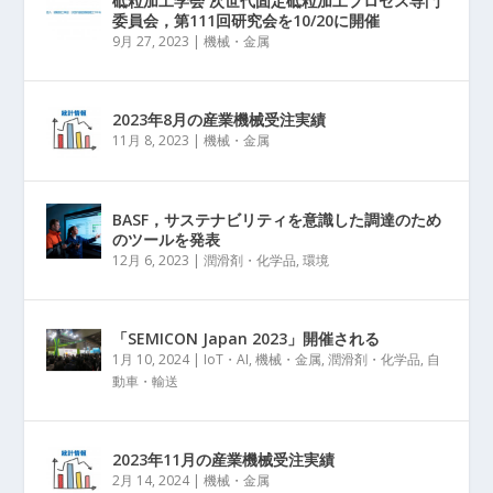
砥粒加工学会 次世代固定砥粒加工プロセス専門
委員会，第111回研究会を10/20に開催
9月 27, 2023
|
機械・金属
2023年8月の産業機械受注実績
11月 8, 2023
|
機械・金属
BASF，サステナビリティを意識した調達のため
のツールを発表
12月 6, 2023
|
潤滑剤・化学品
,
環境
「SEMICON Japan 2023」開催される
1月 10, 2024
|
IoT・AI
,
機械・金属
,
潤滑剤・化学品
,
自
動車・輸送
2023年11月の産業機械受注実績
2月 14, 2024
|
機械・金属