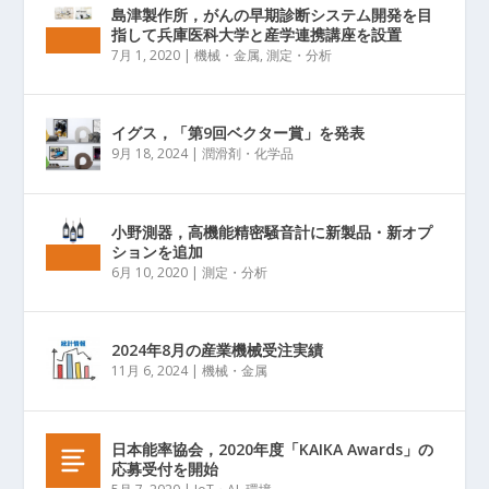
島津製作所，がんの早期診断システム開発を目
指して兵庫医科大学と産学連携講座を設置
7月 1, 2020
|
機械・金属
,
測定・分析
イグス，「第9回ベクター賞」を発表
9月 18, 2024
|
潤滑剤・化学品
小野測器，高機能精密騒音計に新製品・新オプ
ションを追加
6月 10, 2020
|
測定・分析
2024年8月の産業機械受注実績
11月 6, 2024
|
機械・金属
日本能率協会，2020年度「KAIKA Awards」の
応募受付を開始