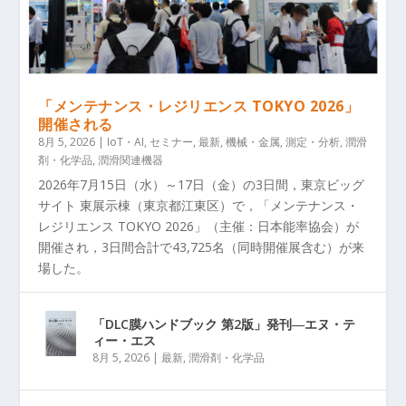
「メンテナンス・レジリエンス TOKYO 2026」
開催される
8月 5, 2026
|
IoT・AI
,
セミナー
,
最新
,
機械・金属
,
測定・分析
,
潤滑
剤・化学品
,
潤滑関連機器
2026年7月15日（水）～17日（金）の3日間，東京ビッグ
サイト 東展示棟（東京都江東区）で，「メンテナンス・
レジリエンス TOKYO 2026」（主催：日本能率協会）が
開催され，3日間合計で43,725名（同時開催展含む）が来
場した。
「DLC膜ハンドブック 第2版」発刊―エヌ・テ
ィー・エス
8月 5, 2026
|
最新
,
潤滑剤・化学品