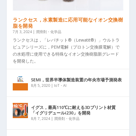
ランクセス，水素製造に応用可能なイオン交換樹
脂を開発
7月 3, 2024
|
潤滑剤・化学品
ランクセスは，「レバチット®（Lewatit®）」ウルトラ
ピュアシリーズに，PEM電解（プロトン交換膜電解）で
の水処理に使用できる特殊なイオン交換樹脂新グレード
を開発した。
SEMI，世界半導体製造装置の年央市場予測発表
8月 5, 2020
|
IoT・AI
イグス，最高110℃に耐える3Dプリント材質
「イグリデュールi230」を開発
8月 7, 2024
|
潤滑剤・化学品