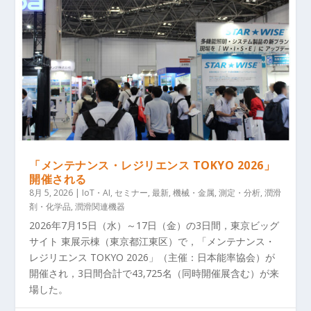
「メンテナンス・レジリエンス TOKYO 2026」
開催される
8月 5, 2026
|
IoT・AI
,
セミナー
,
最新
,
機械・金属
,
測定・分析
,
潤滑
剤・化学品
,
潤滑関連機器
2026年7月15日（水）～17日（金）の3日間，東京ビッグ
サイト 東展示棟（東京都江東区）で，「メンテナンス・
レジリエンス TOKYO 2026」（主催：日本能率協会）が
開催され，3日間合計で43,725名（同時開催展含む）が来
場した。