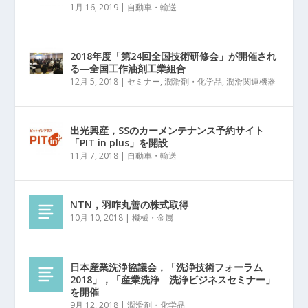
1月 16, 2019
|
自動車・輸送
2018年度「第24回全国技術研修会」が開催され
る―全国工作油剤工業組合
12月 5, 2018
|
セミナー
,
潤滑剤・化学品
,
潤滑関連機器
出光興産，SSのカーメンテナンス予約サイト
「PIT in plus」を開設
11月 7, 2018
|
自動車・輸送
NTN，羽咋丸善の株式取得
10月 10, 2018
|
機械・金属
日本産業洗浄協議会，「洗浄技術フォーラム
2018」，「産業洗浄 洗浄ビジネスセミナー」
を開催
9月 12, 2018
|
潤滑剤・化学品