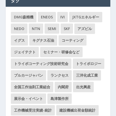
タグ
DMG森精機
ENEOS
IVI
JXTGエネルギー
NEDO
NTN
SEMI
SKF
アズビル
イグス
キグナス石油
コーティング
ジェイテクト
セミナー・研修会など
トライボコーティング技術研究会
トライボロジー
ブルカージャパン
ランクセス
三洋化成工業
全国工作油剤工業組合
内閣府
出光興産
展示会・イベント
島津製作所
工作機械受注実績-統計
建設機械出荷金額統計