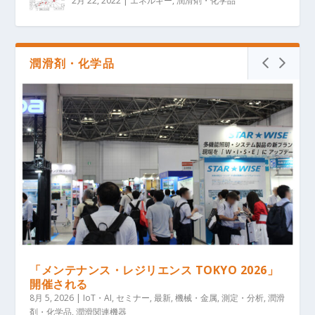
2月 22, 2022
|
エネルギー
,
潤滑剤・化学品
潤滑剤・化学品
「メンテナンス・レジリエンス TOKYO 2026」
開催される
8月 5, 2026
|
IoT・AI
,
セミナー
,
最新
,
機械・金属
,
測定・分析
,
潤滑
剤・化学品
,
潤滑関連機器