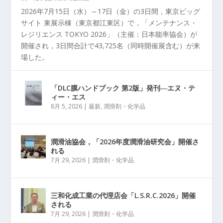
2026年7月15日（水）～17日（金）の3日間，東京ビッグ
サイト 東展示棟（東京都江東区）で，「メンテナンス・
レジリエンス TOKYO 2026」（主催：日本能率協会）が
開催され，3日間合計で43,725名（同時開催展含む）が来
場した。
「DLC膜ハンドブック 第2版」発刊―エヌ・テ
ィー・エス
8月 5, 2026
|
最新
,
潤滑剤・化学品
潤滑油協会，「2026年度潤滑油研究会」開催さ
れる
7月 29, 2026
|
潤滑剤・化学品
三和化成工業の代理店会「L.S.R.C.2026」開催
される
7月 29, 2026
|
潤滑剤・化学品