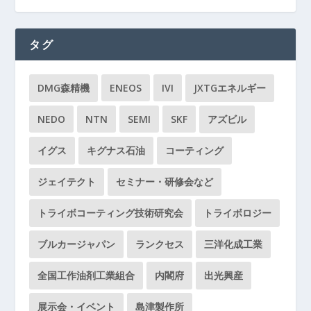
タグ
DMG森精機
ENEOS
IVI
JXTGエネルギー
NEDO
NTN
SEMI
SKF
アズビル
イグス
キグナス石油
コーティング
ジェイテクト
セミナー・研修会など
トライボコーティング技術研究会
トライボロジー
ブルカージャパン
ランクセス
三洋化成工業
全国工作油剤工業組合
内閣府
出光興産
展示会・イベント
島津製作所