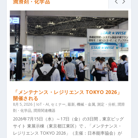
潤滑剤・化学品
「メンテナンス・レジリエンス TOKYO 2026」
開催される
8月 5, 2026
|
IoT・AI
,
セミナー
,
最新
,
機械・金属
,
測定・分析
,
潤滑
剤・化学品
,
潤滑関連機器
2026年7月15日（水）～17日（金）の3日間，東京ビッグ
サイト 東展示棟（東京都江東区）で，「メンテナンス・
レジリエンス TOKYO 2026」（主催：日本能率協会）が