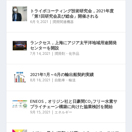
トライボコーティング技術研究会，2021年度
「第1回研究会及び総会」開催される
6月 9, 2021
|
潤滑関連機器
ランクセス，上海にアジア太平洋地域用途開発
センターを開設
7月 14, 2021
|
潤滑剤・化学品
2021年1月～6月の輸出船契約実績
8月 18, 2021
|
自動車・輸送
ENEOS，オリジン社と日豪間CO₂フリー水素サ
プライチェーン構築に向けた協業検討を開始
9月 15, 2021
|
エネルギー