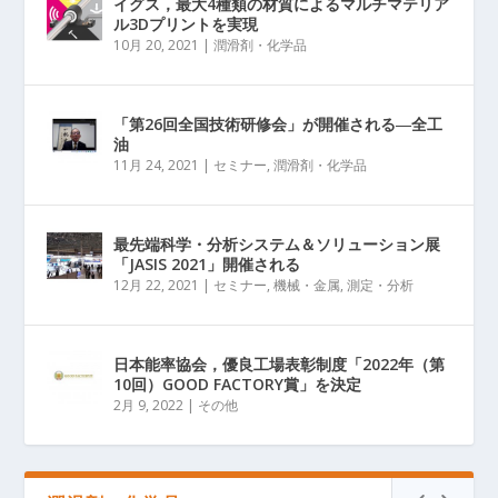
イグス，最大4種類の材質によるマルチマテリア
ル3Dプリントを実現
10月 20, 2021
|
潤滑剤・化学品
「第26回全国技術研修会」が開催される―全工
油
11月 24, 2021
|
セミナー
,
潤滑剤・化学品
最先端科学・分析システム＆ソリューション展
「JASIS 2021」開催される
12月 22, 2021
|
セミナー
,
機械・金属
,
測定・分析
日本能率協会，優良工場表彰制度「2022年（第
10回）GOOD FACTORY賞」を決定
2月 9, 2022
|
その他