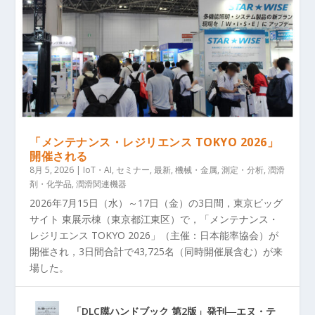
「メンテナンス・レジリエンス TOKYO 2026」
開催される
8月 5, 2026
|
IoT・AI
,
セミナー
,
最新
,
機械・金属
,
測定・分析
,
潤滑
剤・化学品
,
潤滑関連機器
2026年7月15日（水）～17日（金）の3日間，東京ビッグ
サイト 東展示棟（東京都江東区）で，「メンテナンス・
レジリエンス TOKYO 2026」（主催：日本能率協会）が
開催され，3日間合計で43,725名（同時開催展含む）が来
場した。
「DLC膜ハンドブック 第2版」発刊―エヌ・テ