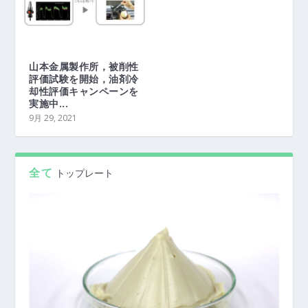
山本金属製作所，被削性
評価試験を開始，油剤冷
却性評価キャンペーンを
実施中...
9月 29, 2021
全て
トップレート