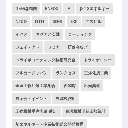
DMG森精機
ENEOS
IVI
JXTGエネルギー
NEDO
NTN
SEMI
SKF
アズビル
イグス
キグナス石油
コーティング
ジェイテクト
セミナー・研修会など
トライボコーティング技術研究会
トライボロジー
ブルカージャパン
ランクセス
三洋化成工業
全国工作油剤工業組合
内閣府
出光興産
展示会・イベント
島津製作所
工作機械受注実績-統計
建設機械出荷金額統計
新エネルギー・産業技術総合開発機構