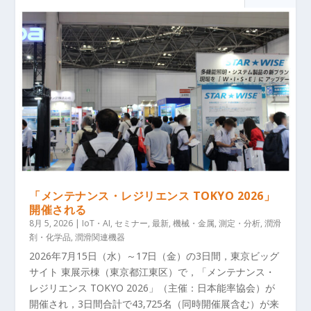
「メンテナンス・レジリエンス TOKYO 2026」
開催される
8月 5, 2026
|
IoT・AI
,
セミナー
,
最新
,
機械・金属
,
測定・分析
,
潤滑
剤・化学品
,
潤滑関連機器
2026年7月15日（水）～17日（金）の3日間，東京ビッグ
サイト 東展示棟（東京都江東区）で，「メンテナンス・
レジリエンス TOKYO 2026」（主催：日本能率協会）が
開催され，3日間合計で43,725名（同時開催展含む）が来