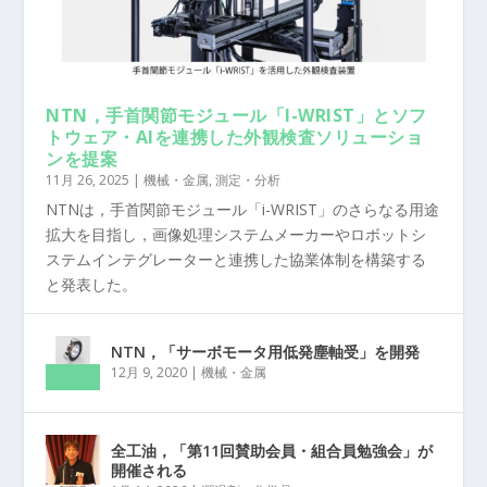
NTN，手首関節モジュール「I-WRIST」とソフ
トウェア・AIを連携した外観検査ソリューショ
ンを提案
11月 26, 2025
|
機械・金属
,
測定・分析
NTNは，手首関節モジュール「i-WRIST」のさらなる用途
拡大を目指し，画像処理システムメーカーやロボットシ
ステムインテグレーターと連携した協業体制を構築する
と発表した。
NTN，「サーボモータ用低発塵軸受」を開発
12月 9, 2020
|
機械・金属
全工油，「第11回賛助会員・組合員勉強会」が
開催される