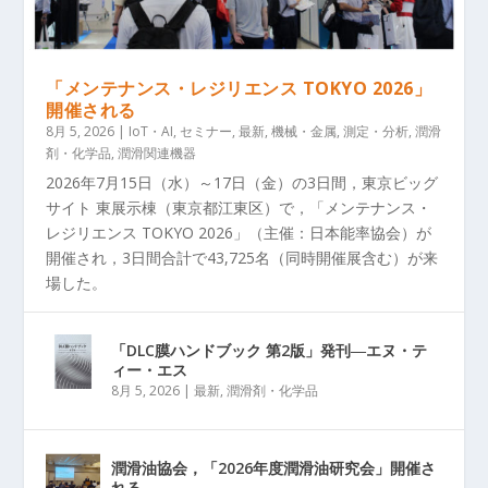
「メンテナンス・レジリエンス TOKYO 2026」
開催される
8月 5, 2026
|
IoT・AI
,
セミナー
,
最新
,
機械・金属
,
測定・分析
,
潤滑
剤・化学品
,
潤滑関連機器
2026年7月15日（水）～17日（金）の3日間，東京ビッグ
サイト 東展示棟（東京都江東区）で，「メンテナンス・
レジリエンス TOKYO 2026」（主催：日本能率協会）が
開催され，3日間合計で43,725名（同時開催展含む）が来
場した。
「DLC膜ハンドブック 第2版」発刊―エヌ・テ
ィー・エス
8月 5, 2026
|
最新
,
潤滑剤・化学品
潤滑油協会，「2026年度潤滑油研究会」開催さ
れる