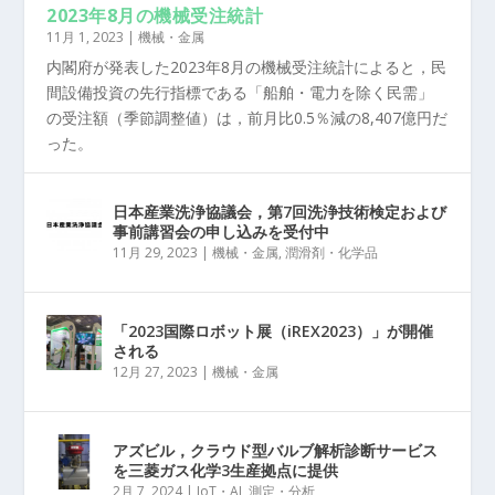
2023年8月の機械受注統計
11月 1, 2023
|
機械・金属
内閣府が発表した2023年8月の機械受注統計によると，民
間設備投資の先行指標である「船舶・電力を除く民需」
の受注額（季節調整値）は，前月比0.5％減の8,407億円だ
った。
日本産業洗浄協議会，第7回洗浄技術検定および
事前講習会の申し込みを受付中
11月 29, 2023
|
機械・金属
,
潤滑剤・化学品
「2023国際ロボット展（iREX2023）」が開催
される
12月 27, 2023
|
機械・金属
アズビル，クラウド型バルブ解析診断サービス
を三菱ガス化学3生産拠点に提供
2月 7, 2024
|
IoT・AI
,
測定・分析