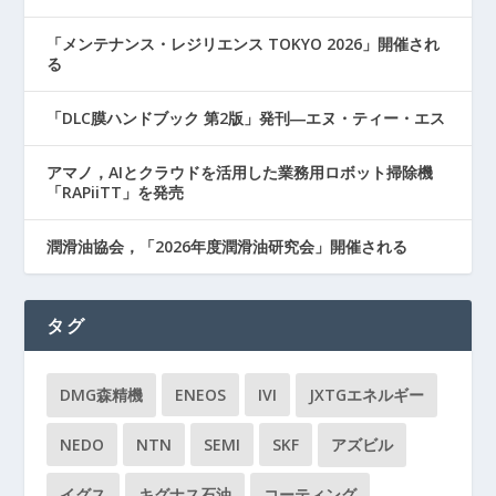
「メンテナンス・レジリエンス TOKYO 2026」開催され
る
「DLC膜ハンドブック 第2版」発刊―エヌ・ティー・エス
アマノ，AIとクラウドを活用した業務用ロボット掃除機
「RAPiiTT」を発売
潤滑油協会，「2026年度潤滑油研究会」開催される
タグ
DMG森精機
ENEOS
IVI
JXTGエネルギー
NEDO
NTN
SEMI
SKF
アズビル
イグス
キグナス石油
コーティング