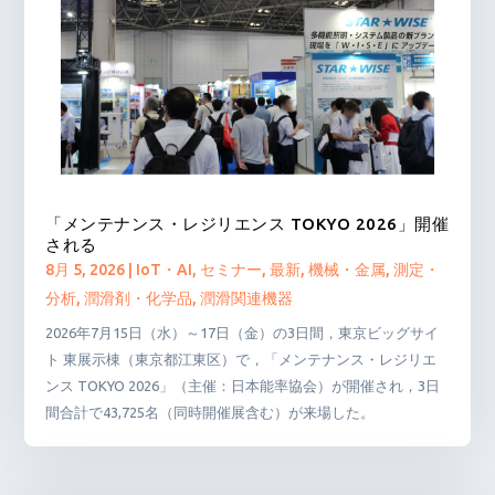
「メンテナンス・レジリエンス TOKYO 2026」開催
される
8月 5, 2026
|
IoT・AI
,
セミナー
,
最新
,
機械・金属
,
測定・
分析
,
潤滑剤・化学品
,
潤滑関連機器
2026年7月15日（水）～17日（金）の3日間，東京ビッグサイ
ト 東展示棟（東京都江東区）で，「メンテナンス・レジリエ
ンス TOKYO 2026」（主催：日本能率協会）が開催され，3日
間合計で43,725名（同時開催展含む）が来場した。