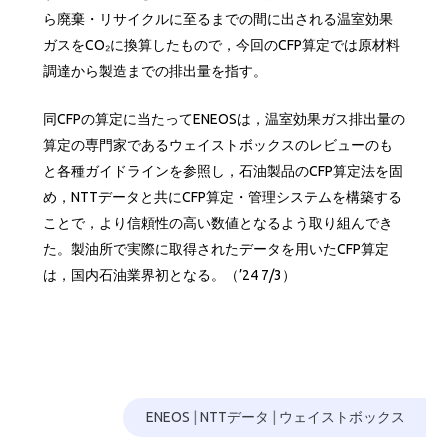
ら廃棄・リサイクルに至るまでの間に出される温室効果
ガスをCO₂に換算したもので，今回のCFP算定では原材料
調達から製造までの排出量を指す。
同CFPの算定に当たってENEOSは，温室効果ガス排出量の
算定の専門家であるウェイストボックスのレビューのも
と各種ガイドラインを参照し，石油製品のCFP算定法を固
め，NTTデータと共にCFP算定・管理システムを構築する
ことで，より信頼性の高い数値となるよう取り組んでき
た。製油所で実際に取得されたデータを用いたCFP算定
は，国内石油業界初となる。（’24 7/3）
ENEOS
|
NTTデータ
|
ウェイストボックス