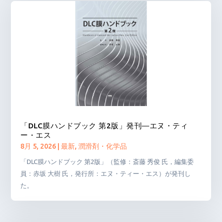
「DLC膜ハンドブック 第2版」発刊―エヌ・ティ
ー・エス
8月 5, 2026
|
最新
,
潤滑剤・化学品
「DLC膜ハンドブック 第2版」（監修：斎藤 秀俊 氏，編集委
員：赤坂 大樹 氏，発行所：エヌ・ティー・エス）が発刊し
た。