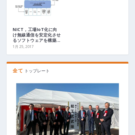
NICT，工場IoT化に向
け無線通信を安定化させ
るソフトウェアを構築...
1月 25, 2017
全て
トップレート