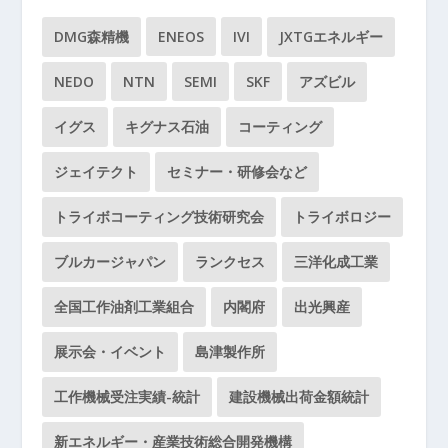
DMG森精機
ENEOS
IVI
JXTGエネルギー
NEDO
NTN
SEMI
SKF
アズビル
イグス
キグナス石油
コーティング
ジェイテクト
セミナー・研修会など
トライボコーティング技術研究会
トライボロジー
ブルカージャパン
ランクセス
三洋化成工業
全国工作油剤工業組合
内閣府
出光興産
展示会・イベント
島津製作所
工作機械受注実績-統計
建設機械出荷金額統計
新エネルギー・産業技術総合開発機構