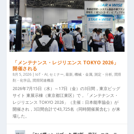
「メンテナンス・レジリエンス TOKYO 2026」
開催される
8月 5, 2026
|
IoT・AI
,
セミナー
,
最新
,
機械・金属
,
測定・分析
,
潤滑
剤・化学品
,
潤滑関連機器
2026年7月15日（水）～17日（金）の3日間，東京ビッグ
サイト 東展示棟（東京都江東区）で，「メンテナンス・
レジリエンス TOKYO 2026」（主催：日本能率協会）が
開催され，3日間合計で43,725名（同時開催展含む）が来
場した。