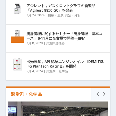
アジレント，ガスクロマトグラフの新製品
「Agilent 8850 GC」を発表
7月 24, 2024
|
機械・金属
,
測定・分析
潤滑管理に関するセミナー「潤滑管理 基本コ
ース」を11月に名古屋で開催―JIPM
7月 8, 2020
|
潤滑関連機器
出光興産，API 認証エンジンオイル「IDEMITSU
IFG Plantech Racing」を開発
9月 4, 2024
|
潤滑剤・化学品
潤滑剤・化学品