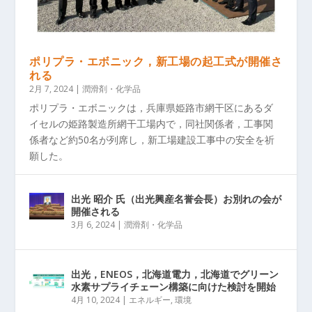
ポリプラ・エボニック，新工場の起工式が開催さ
れる
2月 7, 2024
|
潤滑剤・化学品
ポリプラ・エボニックは，兵庫県姫路市網干区にあるダ
イセルの姫路製造所網干工場内で，同社関係者，工事関
係者など約50名が列席し，新工場建設工事中の安全を祈
願した。
出光 昭介 氏（出光興産名誉会長）お別れの会が
開催される
3月 6, 2024
|
潤滑剤・化学品
出光，ENEOS，北海道電力，北海道でグリーン
水素サプライチェーン構築に向けた検討を開始
4月 10, 2024
|
エネルギー
,
環境