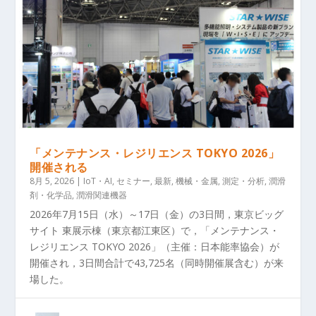
「メンテナンス・レジリエンス TOKYO 2026」
開催される
8月 5, 2026
|
IoT・AI
,
セミナー
,
最新
,
機械・金属
,
測定・分析
,
潤滑
剤・化学品
,
潤滑関連機器
2026年7月15日（水）～17日（金）の3日間，東京ビッグ
サイト 東展示棟（東京都江東区）で，「メンテナンス・
レジリエンス TOKYO 2026」（主催：日本能率協会）が
開催され，3日間合計で43,725名（同時開催展含む）が来
場した。