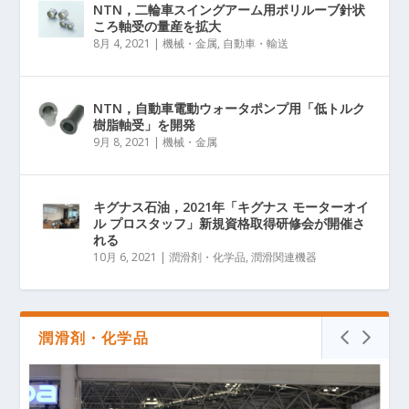
NTN，二輪車スイングアーム用ポリルーブ針状
ころ軸受の量産を拡大
8月 4, 2021
|
機械・金属
,
自動車・輸送
NTN，自動車電動ウォータポンプ用「低トルク
樹脂軸受」を開発
9月 8, 2021
|
機械・金属
キグナス石油，2021年「キグナス モーターオイ
ル プロスタッフ」新規資格取得研修会が開催さ
れる
10月 6, 2021
|
潤滑剤・化学品
,
潤滑関連機器
潤滑剤・化学品