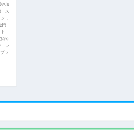
源や加
機，ス
ック，
金門
ォト
技術や
で，レ
Iプラ