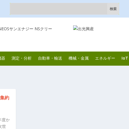
機器
測定・分析
自動車・輸送
機械・金属
エネルギー
IoT
を集約
年度か
次世