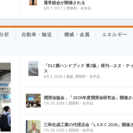
通常総会が開催される
6月 7, 2017
|
潤滑剤・化学品
分析
自動車・輸送
機械・金属
エネルギー
「DLC膜ハンドブック 第2版」発刊―エヌ・テ
ス
8月 5, 2026
|
最新
,
潤滑剤・化学品
潤滑油協会，「2026年度潤滑油研究会」開催さ
7月 29, 2026
|
潤滑剤・化学品
三和化成工業の代理店会「L.S.R.C.2026」開催
7月 29, 2026
|
潤滑剤・化学品