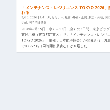
「メンテナンス・レジリエンス TOKYO 2026
れる
8月 5, 2026
|
IoT・AI
,
セミナー
,
最新
,
機械・金属
,
測定・分析
,
潤
学品
,
潤滑関連機器
2026年7月15日（水）～17日（金）の3日間，東京ビッ
東展示棟（東京都江東区）で，「メンテナンス・レジリ
TOKYO 2026」（主催：日本能率協会）が開催され，3
で43,725名（同時開催展含む）が来場した。