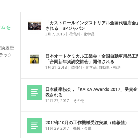
「カストロールインダストリアル全国代理店会
テムを
される―BPジャパン
3月 7, 2018
|
潤滑剤・化学品
交換履歴
トラック
日本オートケミカル工業会・全国自動車用品工
「合同新年賀詞交歓会」開催される
1月 31, 2018
|
潤滑剤・化学品
,
自動車・輸送
日本能率協会，「KAIKA Awards 2017」受賞
表される
12月 27, 2017
|
その他
2017年10月の工作機械受注実績（確報値）
11月 29, 2017
|
機械・金属