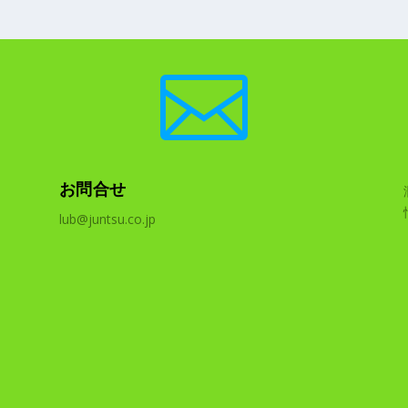

お問合せ
lub@juntsu.co.jp