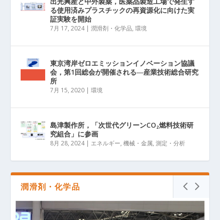
出光興産と中外製薬，医薬品製造工場で発生す
る使用済みプラスチックの再資源化に向けた実
証実験を開始
7月 17, 2024
|
潤滑剤・化学品
,
環境
東京湾岸ゼロエミッションイノベーション協議
会，第1回総会が開催される―産業技術総合研究
所
7月 15, 2020
|
環境
島津製作所，「次世代グリーンCO₂燃料技術研
究組合」に参画
8月 28, 2024
|
エネルギー
,
機械・金属
,
測定・分析
潤滑剤・化学品