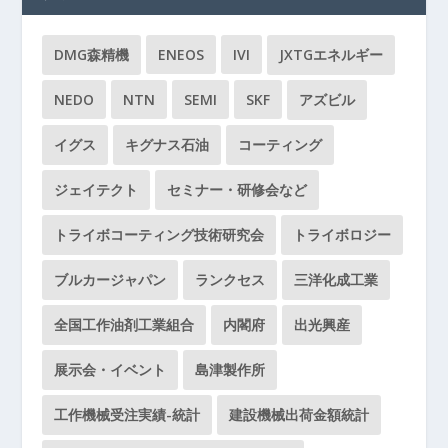
DMG森精機
ENEOS
IVI
JXTGエネルギー
NEDO
NTN
SEMI
SKF
アズビル
イグス
キグナス石油
コーティング
ジェイテクト
セミナー・研修会など
トライボコーティング技術研究会
トライボロジー
ブルカージャパン
ランクセス
三洋化成工業
全国工作油剤工業組合
内閣府
出光興産
展示会・イベント
島津製作所
工作機械受注実績-統計
建設機械出荷金額統計