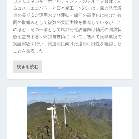
コスモエネルギーホールディングスのグループ会社であ
るコスモエコパワーと日本精工（NSK）は，風力発電設
備の長期安定運用および運転・保守の高度化に向けた共
同の取組みとして複数の実証実験を推進しているが，こ
のほど，その一環として風力発電設備向け軸受の潤滑状
態を監視するNSK独自技術について，初めて実機環境で
実証実験を行い，実運用に向けた適用可能性を確認した
ことを発表した。
続きを読む