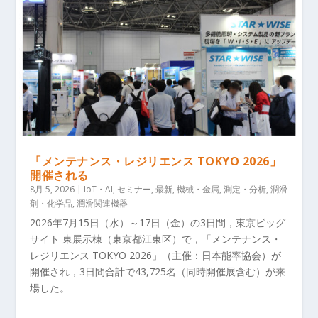
「メンテナンス・レジリエンス TOKYO 2026」
開催される
8月 5, 2026
|
IoT・AI
,
セミナー
,
最新
,
機械・金属
,
測定・分析
,
潤滑
剤・化学品
,
潤滑関連機器
2026年7月15日（水）～17日（金）の3日間，東京ビッグ
サイト 東展示棟（東京都江東区）で，「メンテナンス・
レジリエンス TOKYO 2026」（主催：日本能率協会）が
開催され，3日間合計で43,725名（同時開催展含む）が来
場した。