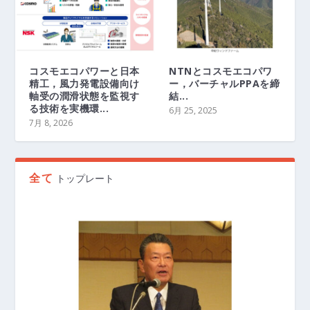
コスモエコパワーと日本
NTNとコスモエコパワ
精工，風力発電設備向け
ー，バーチャルPPAを締
軸受の潤滑状態を監視す
結...
る技術を実機環...
6月 25, 2025
7月 8, 2026
全て
トップレート