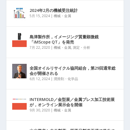
2024年2月の機械受注統計
5月 15, 2024
|
機械・金属
島津製作所，イメージング質量顕微鏡
「iMScope QT」を発売
7月 22, 2020
|
機械・金属
,
測定・分析
全国オイルリサイクル協同組合，第29回通常総
会が開催される
6月 12, 2024
|
潤滑剤・化学品
INTERMOLD／金型展／金属プレス加工技術展
が，オンライン展示会を開催
9月 30, 2020
|
機械・金属