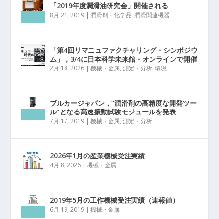
「2019年度潤滑油研究会」開催される
8月 21, 2019
|
潤滑剤・化学品
,
潤滑関連機器
「第4回リマニュファクチャリング・シンポジウ
ム」，3/4に日本科学未来館・オンラインで開催
2月 18, 2026
|
機械・金属
,
測定・分析
,
環境
ブルカージャパン，“潤滑剤の高精度な開発ツー
ル”となる高速振動試験モジュールを発表
7月 17, 2019
|
機械・金属
,
測定・分析
2026年1月の産業機械受注実績
4月 8, 2026
|
機械・金属
2019年5月の工作機械受注実績（速報値）
6月 19, 2019
|
機械・金属