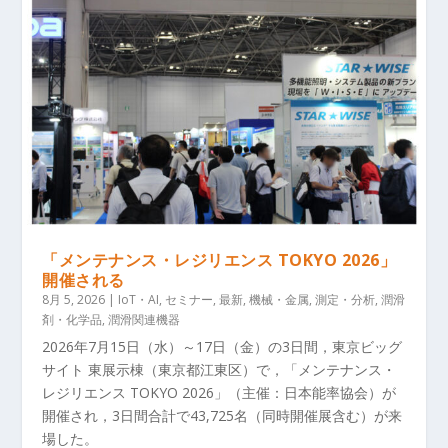
「メンテナンス・レジリエンス TOKYO 2026」
開催される
8月 5, 2026
|
IoT・AI
,
セミナー
,
最新
,
機械・金属
,
測定・分析
,
潤滑
剤・化学品
,
潤滑関連機器
2026年7月15日（水）～17日（金）の3日間，東京ビッグ
サイト 東展示棟（東京都江東区）で，「メンテナンス・
レジリエンス TOKYO 2026」（主催：日本能率協会）が
開催され，3日間合計で43,725名（同時開催展含む）が来
場した。