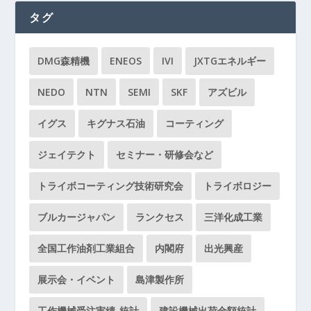
タグ
DMG森精機
ENEOS
IVI
JXTGエネルギー
NEDO
NTN
SEMI
SKF
アズビル
イグス
キグナス石油
コーティング
ジェイテクト
セミナー・研修会など
トライボコーティング技術研究会
トライボロジー
ブルカージャパン
ランクセス
三洋化成工業
全国工作油剤工業組合
内閣府
出光興産
展示会・イベント
島津製作所
工作機械受注実績-統計
建設機械出荷金額統計