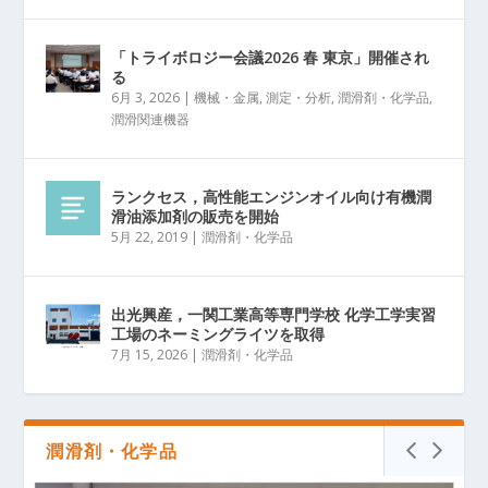
「トライボロジー会議2026 春 東京」開催され
る
6月 3, 2026
|
機械・金属
,
測定・分析
,
潤滑剤・化学品
,
潤滑関連機器
ランクセス，高性能エンジンオイル向け有機潤
滑油添加剤の販売を開始
5月 22, 2019
|
潤滑剤・化学品
出光興産，一関工業高等専門学校 化学工学実習
工場のネーミングライツを取得
7月 15, 2026
|
潤滑剤・化学品
潤滑剤・化学品