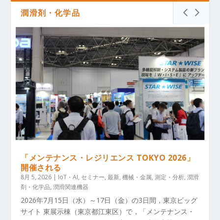
潤滑剤・化学品
「メンテナンス・レジリエンス TOKYO 2026」
開催される
8月 5, 2026
|
IoT・AI
,
セミナー
,
最新
,
機械・金属
,
測定・分析
,
潤滑
剤・化学品
,
潤滑関連機器
2026年7月15日（水）～17日（金）の3日間，東京ビッグ
サイト 東展示棟（東京都江東区）で，「メンテナンス・