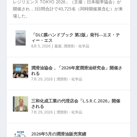
レジリエンス TOKYO 2026」（主催：日本能率協会）が
開催され，3日間合計で43,725名（同時開催展含む）が来
場した。
「DLC膜ハンドブック 第2版」発刊―エヌ・テ
ィー・エス
8月 5, 2026
|
最新
,
潤滑剤・化学品
潤滑油協会，「2026年度潤滑油研究会」開催さ
れる
7月 29, 2026
|
潤滑剤・化学品
三和化成工業の代理店会「L.S.R.C.2026」開催
される
7月 29, 2026
|
潤滑剤・化学品
2026年5月の潤滑油販売実績