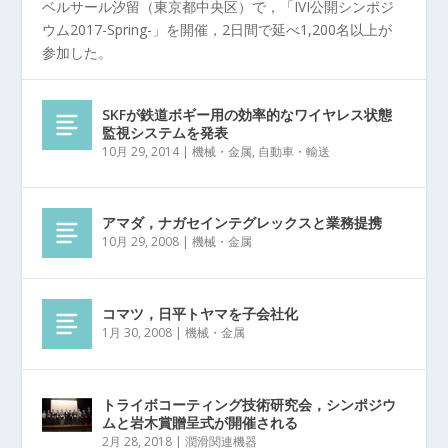
ベルサール汐留（東京都中央区）で，「IVI公開シンポジ
ウム2017-Spring-」を開催，2日間で延べ1,200名以上が
参加した。
SKFが鉄道ボギー用の効率的なワイヤレス状態
監視システムを発表
10月 29, 2014
|
機械・金属
,
自動車・輸送
アマダ，ナガセインテグレックスと業務提携
10月 29, 2008
|
機械・金属
コマツ，日平トヤマを子会社化
1月 30, 2008
|
機械・金属
トライボコーティング技術研究会，シンポジウ
ムと岩木賞贈呈式が開催される
2月 28, 2018
|
潤滑関連機器