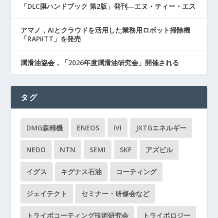
「DLC膜ハンドブック 第2版」発刊―エヌ・ティー・エス
アマノ，AIとクラウドを活用した業務用ロボット掃除機
「RAPiiTT」を発売
潤滑油協会，「2026年度潤滑油研究会」開催される
タグ
DMG森精機
ENEOS
IVI
JXTGエネルギー
NEDO
NTN
SEMI
SKF
アズビル
イグス
キグナス石油
コーティング
ジェイテクト
セミナー・研修会など
トライボコーティング技術研究会
トライボロジー