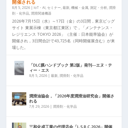
開催される
8月 5, 2026
|
IoT・AI
,
セミナー
,
最新
,
機械・金属
,
測定・分析
,
潤滑
剤・化学品
,
潤滑関連機器
2026年7月15日（水）～17日（金）の3日間，東京ビッグ
サイト 東展示棟（東京都江東区）で，「メンテナンス・
レジリエンス TOKYO 2026」（主催：日本能率協会）が
開催され，3日間合計で43,725名（同時開催展含む）が来
場した。
「DLC膜ハンドブック 第2版」発刊―エヌ・テ
ィー・エス
8月 5, 2026
|
最新
,
潤滑剤・化学品
潤滑油協会，「2026年度潤滑油研究会」開催さ
れる
7月 29, 2026
|
潤滑剤・化学品
三和化成工業の代理店会「L.S.R.C.2026」開催