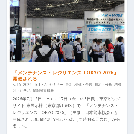
「メンテナンス・レジリエンス TOKYO 2026」
開催される
8月 5, 2026
|
IoT・AI
,
セミナー
,
最新
,
機械・金属
,
測定・分析
,
潤滑
剤・化学品
,
潤滑関連機器
2026年7月15日（水）～17日（金）の3日間，東京ビッグ
サイト 東展示棟（東京都江東区）で，「メンテナンス・
レジリエンス TOKYO 2026」（主催：日本能率協会）が
開催され，3日間合計で43,725名（同時開催展含む）が来
場した。