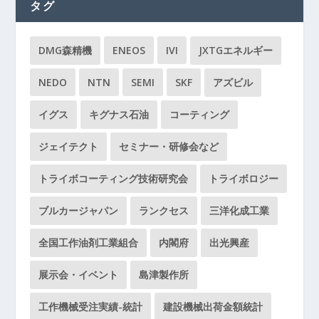
タグ
DMG森精機
ENEOS
IVI
JXTGエネルギー
NEDO
NTN
SEMI
SKF
アズビル
イグス
キグナス石油
コーティング
ジェイテクト
セミナー・研修会など
トライボコーティング技術研究会
トライボロジー
ブルカージャパン
ランクセス
三洋化成工業
全国工作油剤工業組合
内閣府
出光興産
展示会・イベント
島津製作所
工作機械受注実績-統計
建設機械出荷金額統計