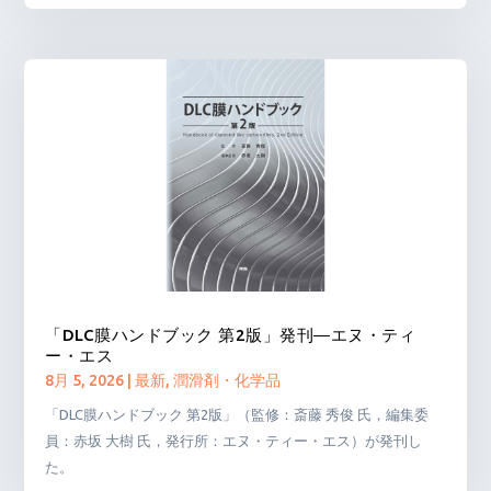
「DLC膜ハンドブック 第2版」発刊―エヌ・ティ
ー・エス
8月 5, 2026
|
最新
,
潤滑剤・化学品
「DLC膜ハンドブック 第2版」（監修：斎藤 秀俊 氏，編集委
員：赤坂 大樹 氏，発行所：エヌ・ティー・エス）が発刊し
た。