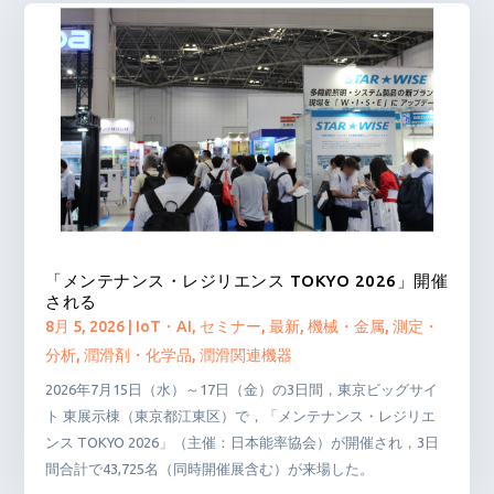
「メンテナンス・レジリエンス TOKYO 2026」開催
される
8月 5, 2026
|
IoT・AI
,
セミナー
,
最新
,
機械・金属
,
測定・
分析
,
潤滑剤・化学品
,
潤滑関連機器
2026年7月15日（水）～17日（金）の3日間，東京ビッグサイ
ト 東展示棟（東京都江東区）で，「メンテナンス・レジリエ
ンス TOKYO 2026」（主催：日本能率協会）が開催され，3日
間合計で43,725名（同時開催展含む）が来場した。