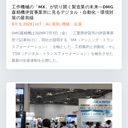
工作機械の「MX」が切り開く製造業の未来―DMG
森精機伊賀事業所に見るデジタル・自動化・環境対
策の最前線
8月 5, 2026
|
IoT・AI
,
最新
,
機械・金属
DMG森精機は2026年7月3日（金），三重県伊賀市の伊賀事業
所で記者向けに，同社が提唱する「MX（マシニング・トラン
スフォーメーション）」を軸とした，工程集約と自動化，そし
てDX（デジタル・トランスフォーメーション）を融合させた
最新の生産体制を公開した。