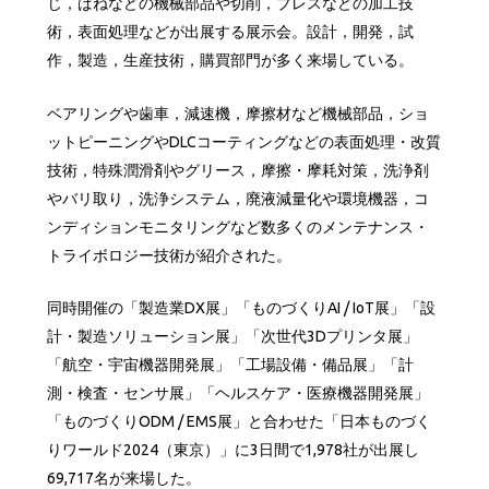
じ，ばねなどの機械部品や切削，プレスなどの加工技
術，表面処理などが出展する展示会。設計，開発，試
作，製造，生産技術，購買部門が多く来場している。
ベアリングや歯車，減速機，摩擦材など機械部品，ショ
ットピーニングやDLCコーティングなどの表面処理・改質
技術，特殊潤滑剤やグリース，摩擦・摩耗対策，洗浄剤
やバリ取り，洗浄システム，廃液減量化や環境機器，コ
ンディションモニタリングなど数多くのメンテナンス・
トライボロジー技術が紹介された。
同時開催の「製造業DX展」「ものづくりAI / IoT展」「設
計・製造ソリューション展」「次世代3Dプリンタ展」
「航空・宇宙機器開発展」「工場設備・備品展」「計
測・検査・センサ展」「ヘルスケア・医療機器開発展」
「ものづくりODM / EMS展」と合わせた「日本ものづく
りワールド2024（東京）」に3日間で1,978社が出展し
69,717名が来場した。