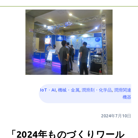
IoT・AI
,
機械・金属
,
潤滑剤・化学品
,
潤滑関連
機器
2024年7月10日
「2024年ものづくりワール