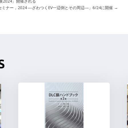
展2024」開催される
ミナー，2024 ―ざわつくEV一辺倒とその周辺―」6/24に開催
→
S