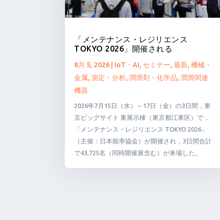
「メンテナンス・レジリエンス
TOKYO 2026」開催される
8月 5, 2026
|
IoT・AI
,
セミナー
,
最新
,
機械・
金属
,
測定・分析
,
潤滑剤・化学品
,
潤滑関連
機器
2026年7月15日（水）～17日（金）の3日間，東
京ビッグサイト 東展示棟（東京都江東区）で，
「メンテナンス・レジリエンス TOKYO 2026」
（主催：日本能率協会）が開催され，3日間合計
で43,725名（同時開催展含む）が来場した。