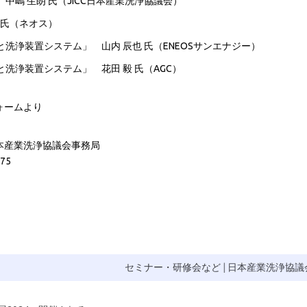
嶋 生朗 氏（JICC日本産業洗浄協議会）
 氏（ネオス）
洗浄装置システム」 山内 辰也 氏（ENEOSサンエナジー）
洗浄装置システム」 花田 毅 氏（AGC）
ォームより
日本産業洗浄協議会事務局
75
）
セミナー・研修会など
|
日本産業洗浄協議