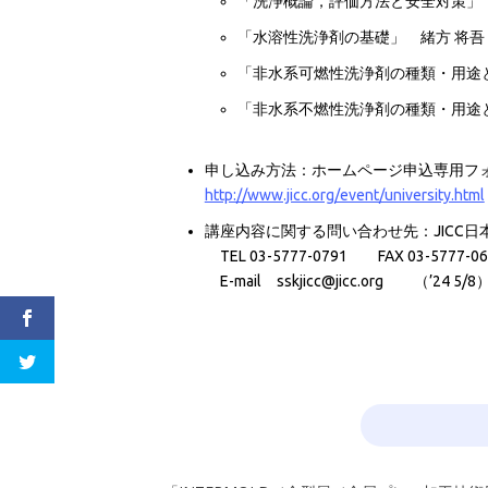
「洗浄概論，評価方法と安全対策」 中
「水溶性洗浄剤の基礎」 緒方 将吾
「非水系可燃性洗浄剤の種類・用途と
「非水系不燃性洗浄剤の種類・用途と
申し込み方法：ホームページ申込専用フ
http://www.jicc.org/event/university.html
講座内容に関する問い合わせ先：JICC
TEL 03-5777-0791 FAX 03-5777-06
E-mail sskjicc@jicc.org （’24 5/8