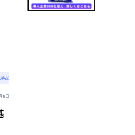
化学品
5月8日
基