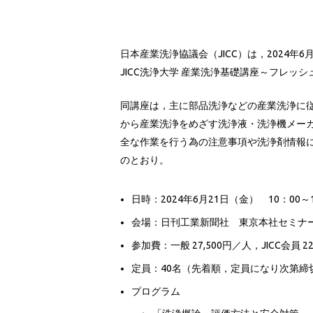
日本産業洗浄協議会（JICC）は，2024年
JICC洗浄大学 産業洗浄基礎講座～フレ
同講座は，主に部品洗浄などの産業洗浄に
から産業洗浄をめざす洗浄液・洗浄機メー
全な作業を行う為の注意事項や洗浄剤情報に
のとおり。
日時：2024年6月21日（金） 10：00～1
会場：日刊工業新聞社 東京本社セミナ
参加費：一般 27,500円／人，JICC会員
定員：40名（先着順，定員になり次第締
プログラム