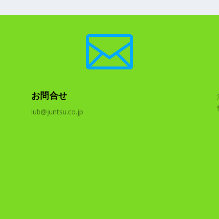

お問合せ
lub@juntsu.co.jp