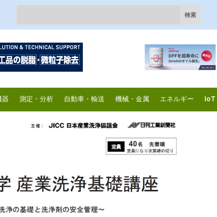
機器
測定・分析
自動車・輸送
機械・金属
エネルギー
IoT