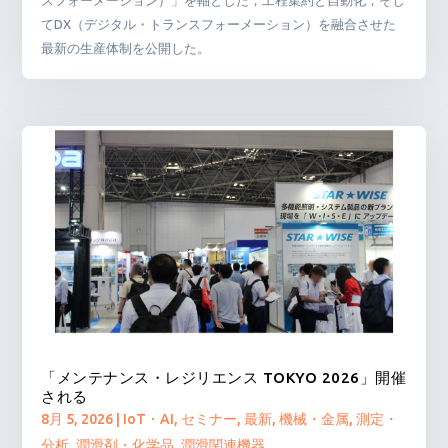
スフォーメーション）」を軸とした，工程集約と自動化，そし
てDX（デジタル・トランスフォーメーション）を融合させた
最新の生産体制を公開した。
「メンテナンス・レジリエンス TOKYO 2026」開催
される
8月 5, 2026
|
IoT・AI
,
セミナー
,
最新
,
機械・金属
,
測定・
分析
,
潤滑剤・化学品
,
潤滑関連機器