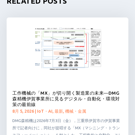
RELATED POSTS
工作機械の「MX」が切り開く製造業の未来―DMG
森精機伊賀事業所に見るデジタル・自動化・環境対
策の最前線
8月 5, 2026
|
IoT・AI
,
最新
,
機械・金属
DMG森精機は2026年7月3日（金），三重県伊賀市の伊賀事業
所で記者向けに，同社が提唱する「MX（マシニング・トラン