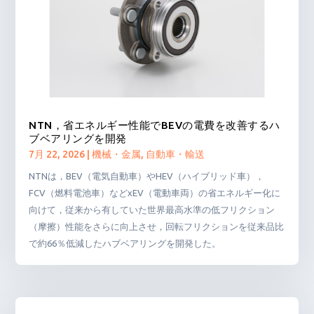
NTN，省エネルギー性能でBEVの電費を改善するハ
ブベアリングを開発
7月 22, 2026
|
機械・金属
,
自動車・輸送
NTNは，BEV（電気自動車）やHEV（ハイブリッド車），
FCV（燃料電池車）などxEV（電動車両）の省エネルギー化に
向けて，従来から有していた世界最高水準の低フリクション
（摩擦）性能をさらに向上させ，回転フリクションを従来品比
で約66％低減したハブベアリングを開発した。