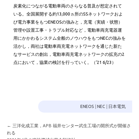
炭素化につながる電動車両のさらなる普及が想定されて
いる。全国展開する約13,000ヵ所のSSネットワークおよ
び電力事業をもつENEOSの強みと，充電（実績・状態）
管理や設置工事・トラブル対応など，電動車両充電器運
用にかかわるシステム全般のノウハウをもつNECの強みを
活かし，両社は電動車両充電ネットワークを通じた新た
なサービスの創出，電動車両充電ネットワークの拡充の2
点において，協業の検討を行っていく。（’21 6/23）
ENEOS
|
NEC
|
日本電気
←
三洋化成工業，APB 福井センター武生工場の開所式が開催さ
れる