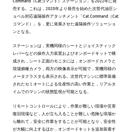
Command（Catコマンド）ステーション」を2022年に発
売する。これは，2020年より発売を始めた次世代油圧シ
ョベル対応遠隔操作アタッチメント「Cat Command（Cat
コマンド）」を，更に発展させた遠隔操作ソリューショ
ンとなる。
ステーションは，実機同様のシートとジョイスティック
レバーなどの操作入力装置およびオンボードキットで構
成され，シート正面のモニタには，オンボードカメラと
現場俯瞰カメラ，両方の映像表示が可能で，実機同様の
メータクラスタも表示される。次世代マシンに標準装備
されたセミオートによる生産性の高い作業と，リアルタ
イムでのマシンの状態監視が可能となる。
リモートコントロールにより，作業が難しい現場や災害
復旧現場など，人が立ち入ることが難しい危険な現場か
ら離れて，安全に作業をすることが可能となり，安全性
が大幅に向上するほか，オンボードキットを追加装着す