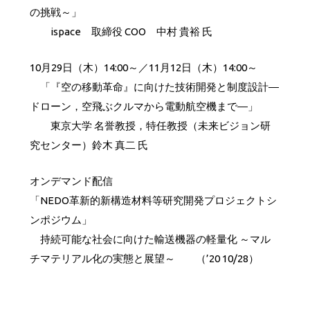
の挑戦～」
ispace 取締役 COO 中村 貴裕 氏
10月29日（木）14:00～／11月12日（木）14:00～
「『空の移動革命』に向けた技術開発と制度設計―
ドローン，空飛ぶクルマから電動航空機まで―」
東京大学 名誉教授，特任教授（未来ビジョン研
究センター）鈴木 真二 氏
オンデマンド配信
「NEDO革新的新構造材料等研究開発プロジェクトシ
ンポジウム」
持続可能な社会に向けた輸送機器の軽量化 ～マル
チマテリアル化の実態と展望～ （’20 10/28）