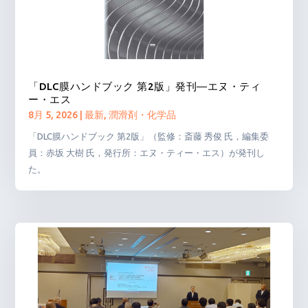
「DLC膜ハンドブック 第2版」発刊―エヌ・ティ
ー・エス
8月 5, 2026
|
最新
,
潤滑剤・化学品
「DLC膜ハンドブック 第2版」（監修：斎藤 秀俊 氏，編集委
員：赤坂 大樹 氏，発行所：エヌ・ティー・エス）が発刊し
た。