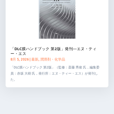
「DLC膜ハンドブック 第2版」発刊―エヌ・ティ
ー・エス
8月 5, 2026
|
最新
,
潤滑剤・化学品
「DLC膜ハンドブック 第2版」（監修：斎藤 秀俊 氏，編集委
員：赤坂 大樹 氏，発行所：エヌ・ティー・エス）が発刊し
た。