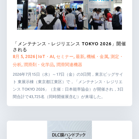
「メンテナンス・レジリエンス TOKYO 2026」開催
される
8月 5, 2026
|
IoT・AI
,
セミナー
,
最新
,
機械・金属
,
測定・
分析
,
潤滑剤・化学品
,
潤滑関連機器
2026年7月15日（水）～17日（金）の3日間，東京ビッグサイ
ト 東展示棟（東京都江東区）で，「メンテナンス・レジリエ
ンス TOKYO 2026」（主催：日本能率協会）が開催され，3日
間合計で43,725名（同時開催展含む）が来場した。