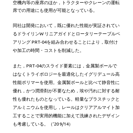
空機内等の座席のほか，トラクターやクレーンの運転
席での用途にも使用が可能となっている。
同社は開発において，既に優れた性能が実証されてい
るドライリンW リニアガイドとロータリーテーブルベ
アリング PRT-04を組み合わせることにより，取付け
や加工の時間・コストを削減した。
また，PRT-04のスライド要素には，金属製ボールで
はなくトライボロジーを最適化したイグリデュール高
性能ポリマーを使用。金属製ボールと比べて静音性に
優れ，かつ潤滑剤が不要なため，埃や汚れに対する耐
性も優れたものとなっている。軽量なプラスチックと
アルミニウムを使用し，レールはクリアアルマイト加
工することで実用的機能に加えて洗練されたデザイン
も考慮している。（’20 9/14）