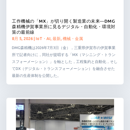
工作機械の「MX」が切り開く製造業の未来―DMG
森精機伊賀事業所に見るデジタル・自動化・環境対
策の最前線
8月 5, 2026
|
IoT・AI
,
最新
,
機械・金属
DMG森精機は2026年7月3日（金），三重県伊賀市の伊賀事業
所で記者向けに，同社が提唱する「MX（マシニング・トラン
スフォーメーション）」を軸とした，工程集約と自動化，そし
てDX（デジタル・トランスフォーメーション）を融合させた
最新の生産体制を公開した。