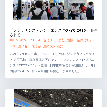
「メンテナンス・レジリエンス TOKYO 2026」開催
される
8月 5, 2026
|
IoT・AI
,
セミナー
,
最新
,
機械・金属
,
測定・
分析
,
潤滑剤・化学品
,
潤滑関連機器
2026年7月15日（水）～17日（金）の3日間，東京ビッグサイ
ト 東展示棟（東京都江東区）で，「メンテナンス・レジリエ
ンス TOKYO 2026」（主催：日本能率協会）が開催され，3日
間合計で43,725名（同時開催展含む）が来場した。