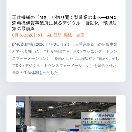
工作機械の「MX」が切り開く製造業の未来―DMG
森精機伊賀事業所に見るデジタル・自動化・環境対
策の最前線
8月 5, 2026
|
IoT・AI
,
最新
,
機械・金属
DMG森精機は2026年7月3日（金），三重県伊賀市の伊賀事業
所で記者向けに，同社が提唱する「MX（マシニング・トラン
スフォーメーション）」を軸とした，工程集約と自動化，そし
てDX（デジタル・トランスフォーメーション）を融合させた
最新の生産体制を公開した。