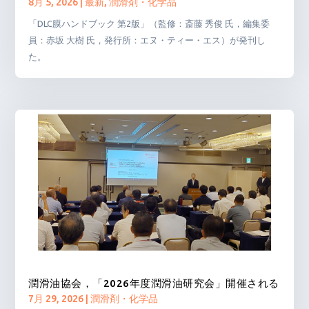
8月 5, 2026
|
最新
,
潤滑剤・化学品
「DLC膜ハンドブック 第2版」（監修：斎藤 秀俊 氏，編集委
員：赤坂 大樹 氏，発行所：エヌ・ティー・エス）が発刊し
た。
潤滑油協会，「2026年度潤滑油研究会」開催される
7月 29, 2026
|
潤滑剤・化学品