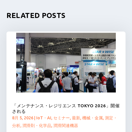
RELATED POSTS
「メンテナンス・レジリエンス TOKYO 2026」開催
される
8月 5, 2026
|
IoT・AI
,
セミナー
,
最新
,
機械・金属
,
測定・
分析
,
潤滑剤・化学品
,
潤滑関連機器