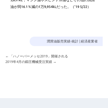
油が同16.1％減の1万9,954kLだった。（’19 5/22）
潤滑油販売実績-統計
|
経済産業省
←
「ハノーバーメッセ2019」開催される
2019年4月の鍛圧機械受注実績
→