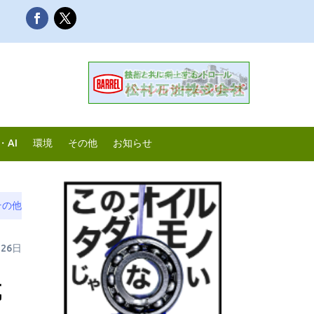
・AI
環境
その他
お知らせ
その他
月26日
成