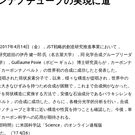
ンナノチューブの実現に道
017年4月14日（金），JST戦略的創造研究推進事業において，
 研究総括の伊丹 健一郎 氏（名古屋大学），同 化学合成グループリーダ
Guillaume Povie（ポビー ギョム） 博士研究員らが，カーボンナ
「カーボンナノベルト」の世界初の合成に成功したと発表した。
提唱された筒状炭素分子で，以来，様々な構造が提唱され，世界中の
は大きなひずみを持つため合成が困難で，これまで合成例がなかった。
を筒状構造に変換する方法で，安価な石油成分であるパラキシレンを
ベルト」の合成に成功した。さらに，各種分光学的分析を行い，合成
ナノチューブと非常に近い構造や性質を持つことも確認した。今後，単
ノカーボン科学への応用が期待される。
時間）に米国科学誌「Science」のオンライン速報版
。（’17 4/26）