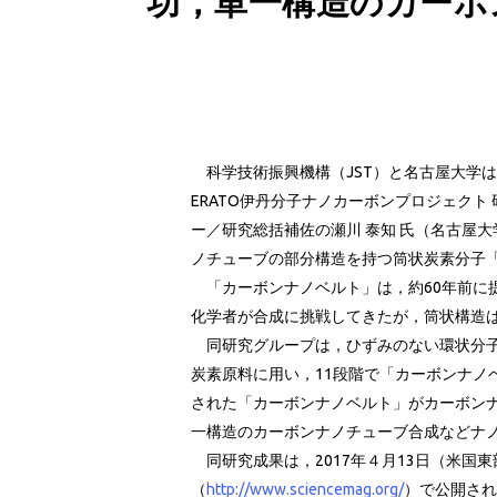
功，単一構造のカーボ
科学技術振興機構（JST）と名古屋大学は2
ERATO伊丹分子ナノカーボンプロジェクト
ー／研究総括補佐の瀬川 泰知 氏（名古屋大学），
ノチューブの部分構造を持つ筒状炭素分子
「カーボンナノベルト」は，約60年前に
化学者が合成に挑戦してきたが，筒状構造
同研究グループは，ひずみのない環状分子
炭素原料に用い，11段階で「カーボンナノ
された「カーボンナノベルト」がカーボン
一構造のカーボンナノチューブ合成などナ
同研究成果は，2017年４月13日（米国東部
（
http://www.sciencemag.org/
）で公開された