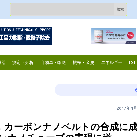
機器
測定・分析
自動車・輸送
機械・金属
エネルギー
IoT
2017年4
か，カーボンナノベルトの合成に