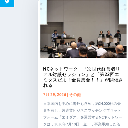
NCネットワーク，「次世代経営者リ
アル対談セッション」と「第22回エ
ミダスだよ！全員集合！！」が開催さ
れる
7月 29, 2026
|
その他
日本国内を中心に海外も含め，約24,000社の会
員を有し，製造業ビジネスマッチングプラット
フォーム「エミダス」を運営するNCネットワー
クは，2026年7月10日（金），事業承継した若