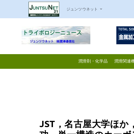
ジュンツウネット
潤滑剤・化学品
潤滑関連
JST，名古屋大学ほ