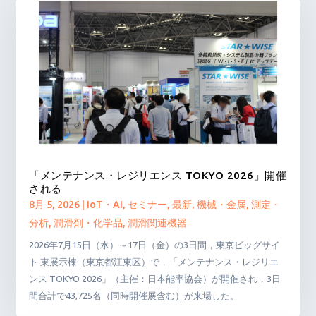
「メンテナンス・レジリエンス TOKYO 2026」開催
される
8月 5, 2026
|
IoT・AI
,
セミナー
,
最新
,
機械・金属
,
測定・
分析
,
潤滑剤・化学品
,
潤滑関連機器
2026年7月15日（水）～17日（金）の3日間，東京ビッグサイ
ト 東展示棟（東京都江東区）で，「メンテナンス・レジリエ
ンス TOKYO 2026」（主催：日本能率協会）が開催され，3日
間合計で43,725名（同時開催展含む）が来場した。