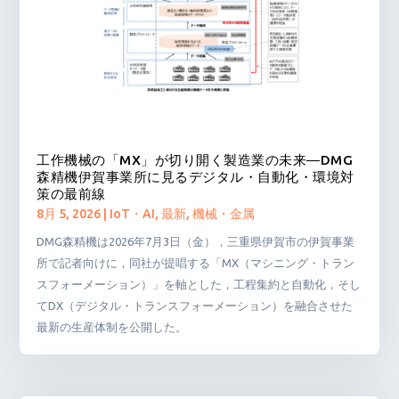
工作機械の「MX」が切り開く製造業の未来―DMG
森精機伊賀事業所に見るデジタル・自動化・環境対
策の最前線
8月 5, 2026
|
IoT・AI
,
最新
,
機械・金属
DMG森精機は2026年7月3日（金），三重県伊賀市の伊賀事業
所で記者向けに，同社が提唱する「MX（マシニング・トラン
スフォーメーション）」を軸とした，工程集約と自動化，そし
てDX（デジタル・トランスフォーメーション）を融合させた
最新の生産体制を公開した。