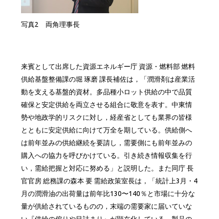
写真2 両角理事長
来賓として出席した資源エネルギー庁 資源・燃料部 燃料
供給基盤整備課の堀 琢磨 課長補佐は，「潤滑剤は産業活
動を支える基盤的資材。多品種小ロット供給の中で品質
確保と安定供給を両立させる組合に敬意を表す。中東情
勢や地政学的リスクに対し，経産省としても業界の皆様
とともに安定供給に向けて万全を期している。供給側へ
は前年並みの供給継続を要請し，需要側にも前年並みの
購入への協力を呼びかけている。引き続き情報収集を行
い，需給把握と対応に努める」と説明した。また同庁 長
官官房 総務課の森本 要 需給政策室長は，「統計上3月・4
月の潤滑油の出荷量は前年比130〜140％と市場に十分な
量が供給されているものの，末端の需要家に届いていな