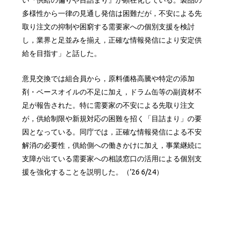
い『供給の偏りや目詰まり』が顕在化している。製品の
多様性から一律の見通し発信は困難だが，不安による先
取り注文の抑制や困窮する需要家への個別支援を検討
し，業界と足並みを揃え，正確な情報発信により安定供
給を目指す」と話した。
意見交換では組合員から，原料価格高騰や特定の添加
剤・ベースオイルの不足に加え，ドラム缶等の副資材不
足が報告された。特に需要家の不安による先取り注文
が，供給制限や新規対応の困難を招く「目詰まり」の要
因となっている。同庁では，正確な情報発信による不安
解消の必要性，供給側への働きかけに加え，事業継続に
支障が出ている需要家への相談窓口の活用による個別支
援を強化することを説明した。（’26 6/24）