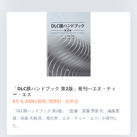
「DLC膜ハンドブック 第2版」発刊―エヌ・ティ
ー・エス
8月 5, 2026
|
最新
,
潤滑剤・化学品
「DLC膜ハンドブック 第2版」（監修：斎藤 秀俊 氏，編集委
員：赤坂 大樹 氏，発行所：エヌ・ティー・エス）が発刊し
た。