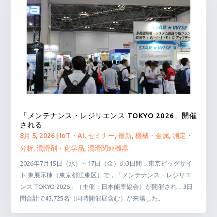
「メンテナンス・レジリエンス TOKYO 2026」開催
される
8月 5, 2026
|
IoT・AI
,
セミナー
,
最新
,
機械・金属
,
測定・
分析
,
潤滑剤・化学品
,
潤滑関連機器
2026年7月15日（水）～17日（金）の3日間，東京ビッグサイ
ト 東展示棟（東京都江東区）で，「メンテナンス・レジリエ
ンス TOKYO 2026」（主催：日本能率協会）が開催され，3日
間合計で43,725名（同時開催展含む）が来場した。