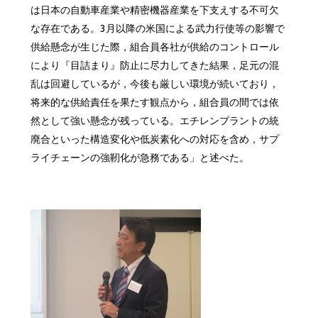
は日本の自動車産業や精密機器産業を下支えする不可欠
な存在である。3月以降の米国による武力行使等の影響で
供給懸念が生じた際，組合員各社が供給のコントロール
により『目詰まり』防止に尽力してきた結果，足元の混
乱は回避しているが，今後も厳しい環境が続いており，
将来的な供給責任を果たす観点から，組合員の間では依
然として強い懸念が残っている。エチレンプラントの統
廃合といった構造変化や低炭素化への対応を含め，サプ
ライチェーンの強靭化が急務である」と述べた。