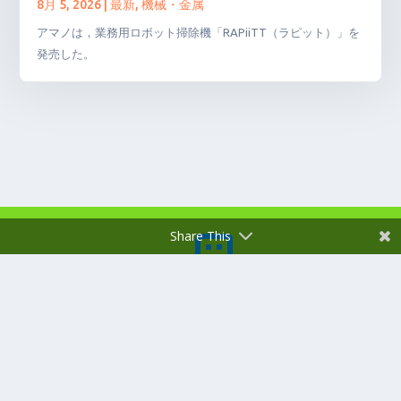
8月 5, 2026
|
最新
,
機械・金属
アマノは，業務用ロボット掃除機「RAPiiTT（ラピット）」を
発売した。
Share This

株式会社潤滑通信社
郵便番号 101-0032