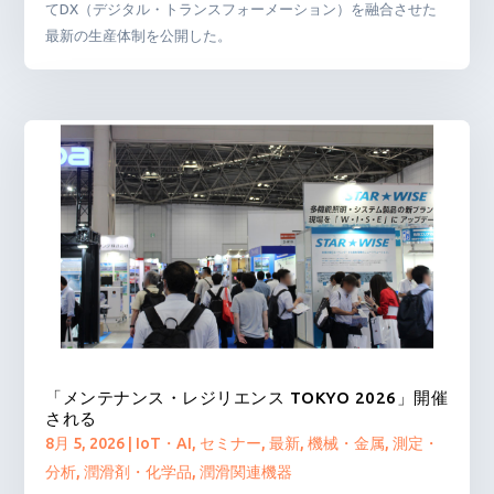
てDX（デジタル・トランスフォーメーション）を融合させた
最新の生産体制を公開した。
「メンテナンス・レジリエンス TOKYO 2026」開催
される
8月 5, 2026
|
IoT・AI
,
セミナー
,
最新
,
機械・金属
,
測定・
分析
,
潤滑剤・化学品
,
潤滑関連機器