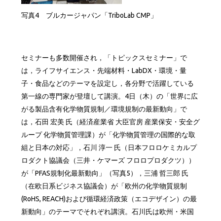
写真4 ブルカージャパン「TriboLab CMP」
セミナーも多数開催され，「トピックスセミナー」で
は，ライフサイエンス・先端材料・LabDX・環境・量
子・食品などのテーマを設定し，各分野で活躍している
第一線の専門家が登壇して講演。4日（木）の「世界に広
がる製品含有化学物質規制／環境規制の最新動向」で
は，石田 宏美 氏（経済産業省 大臣官房 産業保安・安全グ
ループ 化学物質管理課）が「化学物質管理の国際的な取
組と日本の対応」，石川 淳一 氏（日本フロロケミカルプ
ロダクト協議会（三井・ケマーズ フロロプロダクツ））
が「PFAS規制化最新動向」（写真5），三浦 哲三郎 氏
（在欧日系ビジネス協議会）が「欧州の化学物質規制
(RoHS, REACH)および循環経済政策（エコデザイン）の最
新動向」のテーマでそれぞれ講演。石川氏は欧州・米国