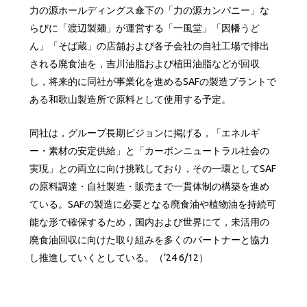
力の源ホールディングス傘下の「力の源カンパニー」な
らびに「渡辺製麺」が運営する「一風堂」「因幡うど
ん」「そば蔵」の店舗および各子会社の自社工場で排出
される廃食油を，吉川油脂および植田油脂などが回収
し，将来的に同社が事業化を進めるSAFの製造プラントで
ある和歌山製造所で原料として使用する予定。
同社は，グループ長期ビジョンに掲げる，「エネルギ
ー・素材の安定供給」と「カーボンニュートラル社会の
実現」との両立に向け挑戦しており，その一環としてSAF
の原料調達・自社製造・販売まで一貫体制の構築を進め
ている。SAFの製造に必要となる廃食油や植物油を持続可
能な形で確保するため，国内および世界にて，未活用の
廃食油回収に向けた取り組みを多くのパートナーと協力
し推進していくとしている。（’24 6/12）