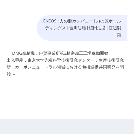
ENEOS
|
力の源カンパニー
|
力の源ホール
ディングス
|
吉川油脂
|
植田油脂
|
渡辺製
麺
←
DMG森精機，伊賀事業所第3精密加工工場稼働開始
出光興産，東京大学先端科学技術研究センター，生産技術研究
所，カーボンニュートラル領域における包括連携共同研究を開
始
→