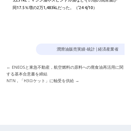
同17.5％増の2万1,483kLだった。（’24 4/10）
潤滑油販売実績-統計
|
経済産業省
←
ENEOSと東急不動産，航空燃料の原料への廃食油再活用に関
する基本合意書を締結
NTN，「H3ロケット」に軸受を供給
→