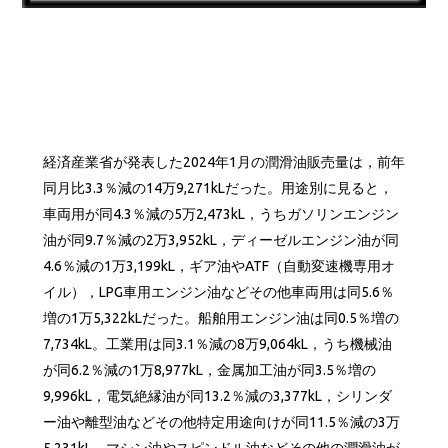
経済産業省が発表した2024年1月の潤滑油販売量は，前年
同月比3.3％減の14万9,271kLだった。用途別に見ると，
車両用が同4.3％減の5万2,473kL，うちガソリンエンジン
油が同9.7％減の2万3,952kL，ディーゼルエンジン油が同
4.6％減の1万3,199kL，ギア油やATF（自動変速機専用オ
イル），LPG車用エンジン油などその他車両用は同5.6％
増の1万5,322kLだった。船舶用エンジン油は同0.5％増の
7,734kL。工業用は同3.1％減の8万9,064kL，うち機械油
が同6.2％減の1万8,977kL，金属加工油が同3.5％増の
9,996kL，電気絶縁油が同13.2％減の3,377kL，シリンダ
ー油や離型油などその他特定用途向けが同11.5％減の3万
5,231kL，マシン油やスピンドル油などその他の潤滑油が