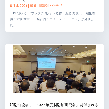
ー・エス
8月 5, 2026
|
最新
,
潤滑剤・化学品
「DLC膜ハンドブック 第2版」（監修：斎藤 秀俊 氏，編集委
員：赤坂 大樹 氏，発行所：エヌ・ティー・エス）が発刊し
た。
潤滑油協会，「2026年度潤滑油研究会」開催される