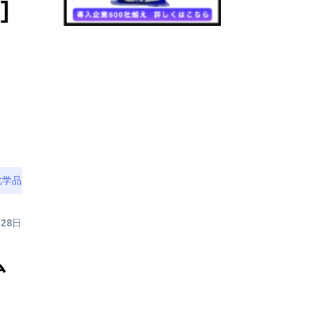
化学品
月28日
ム