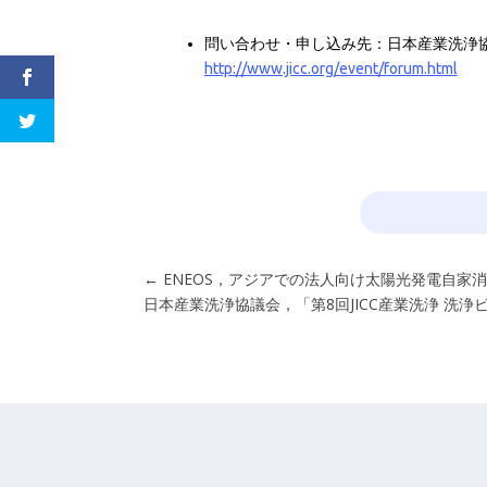
問い合わせ・申し込み先：日本産業洗浄協議会 事務局
http://www.jicc.org/event/forum.html
（’
←
ENEOS，アジアでの法人向け太陽光発電自家
日本産業洗浄協議会，「第8回JICC産業洗浄 洗