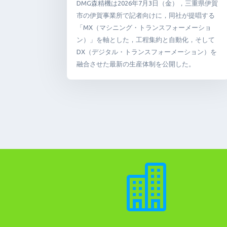
DMG森精機は2026年7月3日（金），三重県伊賀
市の伊賀事業所で記者向けに，同社が提唱する
「MX（マシニング・トランスフォーメーショ
ン）」を軸とした，工程集約と自動化，そして
DX（デジタル・トランスフォーメーション）を
融合させた最新の生産体制を公開した。
