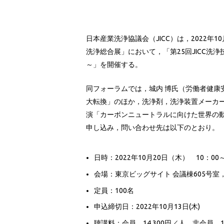
日本産業洗浄協議会（JICC）は，2022年
洗浄総合展」において，「第25回JICC洗
～」を開催する。
同フォーラムでは，城内 博氏（労働者健康
大転換」のほか，洗浄剤，洗浄装置メーカー
演「カーボンニュートラルに向けた世界の
申し込み，問い合わせ先は以下のとおり。
日時：2022年10月20日（木） 10：00～
会場：東京ビッグサイト 会議棟605号室，
定員：100名
申込締切日：2022年10月13日(木)
聴講料：会員 14,300円／人，非会員 