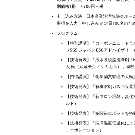
別価格1冊 7,700円＋税
申し込み方法：日本産業洗浄協議会ホー
事項を入力し申し込み ※定員100名の
プログラム
【特別講演】「カーボンニュートラル
（SGS ジャパン ESGアドバイザリー
【技術発表】「液水系脱脂洗浄剤『MA
人 氏（武蔵テクノケミカル），岡村
【招待講演】「化学物質管理の大転換
【技術発表】「有機溶剤ガス回収装置『
【技術発表】「新フロン溶剤，炭化
ルド）
【技術発表】「多関節ロボットを搭載
【技術発表】「洗浄温度低温化によ
コーポレーション）