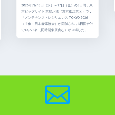
2026年7月15日（水）～17日（金）の3日間，東
京ビッグサイト 東展示棟（東京都江東区）で，
「メンテナンス・レジリエンス TOKYO 2026」
（主催：日本能率協会）が開催され，3日間合計
で43,725名（同時開催展含む）が来場した。
