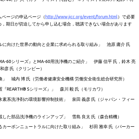
ムページの申込ページ（
http://www.jicc.org/event/forum.html
）で必要
ため，期日が切迫してから申し込む場合，聴講できない場合があります
に向けた世界の動向と企業に求められる取り組み」 池原 庸介 氏
）
-60シリーズ』とMA-60用洗浄機のご紹介」 伊藤 信平 氏，鈴木 亮
 和彦 氏（クリンビー）
」 城内 博 氏（労働者健康安全機構 労働安全衛生総合研究所）
REARTH® Sシリーズ』」 森川 毅 氏（モリカワ）
水素系洗浄剤の環境影響抑制技術」 泉田 義彦 氏（ジャパン・フィー
した部品洗浄機のラインアップ」 雪島 良太 氏（森合精機）
るカーボンニュートラルに向けた取り組み」 杉田 雅幸 氏（パーカー