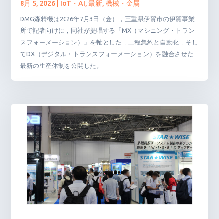
8月 5, 2026
|
IoT・AI
,
最新
,
機械・金属
DMG森精機は2026年7月3日（金），三重県伊賀市の伊賀事業
所で記者向けに，同社が提唱する「MX（マシニング・トラン
スフォーメーション）」を軸とした，工程集約と自動化，そし
てDX（デジタル・トランスフォーメーション）を融合させた
最新の生産体制を公開した。