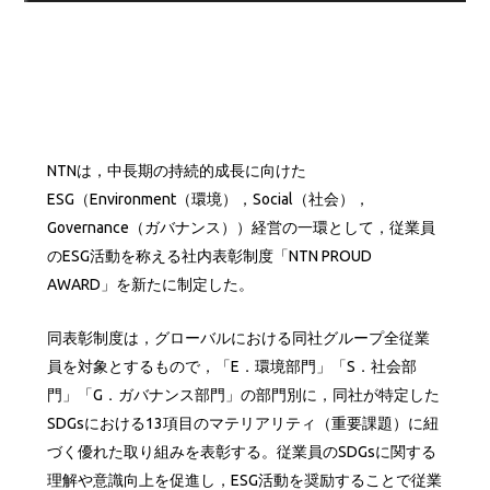
NTNは，中長期の持続的成長に向けた
ESG（Environment（環境），Social（社会），
Governance（ガバナンス））経営の一環として，従業員
のESG活動を称える社内表彰制度「NTN PROUD
AWARD」を新たに制定した。
同表彰制度は，グローバルにおける同社グループ全従業
員を対象とするもので，「E．環境部門」「S．社会部
門」「G．ガバナンス部門」の部門別に，同社が特定した
SDGsにおける13項目のマテリアリティ（重要課題）に紐
づく優れた取り組みを表彰する。従業員のSDGsに関する
理解や意識向上を促進し，ESG活動を奨励することで従業