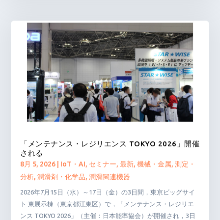
「メンテナンス・レジリエンス TOKYO 2026」開催
される
8月 5, 2026
|
IoT・AI
,
セミナー
,
最新
,
機械・金属
,
測定・
分析
,
潤滑剤・化学品
,
潤滑関連機器
2026年7月15日（水）～17日（金）の3日間，東京ビッグサイ
ト 東展示棟（東京都江東区）で，「メンテナンス・レジリエ
ンス TOKYO 2026」（主催：日本能率協会）が開催され，3日