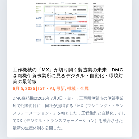
工作機械の「MX」が切り開く製造業の未来―DMG
森精機伊賀事業所に見るデジタル・自動化・環境対
策の最前線
8月 5, 2026
|
IoT・AI
,
最新
,
機械・金属
DMG森精機は2026年7月3日（金），三重県伊賀市の伊賀事業
所で記者向けに，同社が提唱する「MX（マシニング・トラン
スフォーメーション）」を軸とした，工程集約と自動化，そし
てDX（デジタル・トランスフォーメーション）を融合させた
最新の生産体制を公開した。