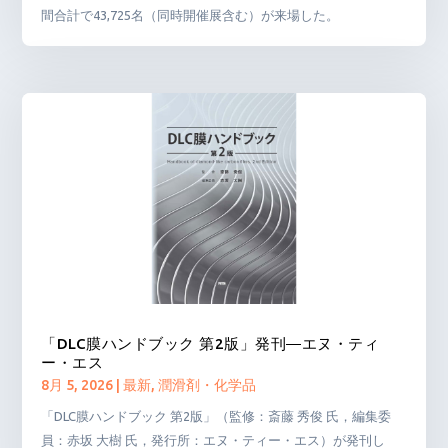
間合計で43,725名（同時開催展含む）が来場した。
「DLC膜ハンドブック 第2版」発刊―エヌ・ティ
ー・エス
8月 5, 2026
|
最新
,
潤滑剤・化学品
「DLC膜ハンドブック 第2版」（監修：斎藤 秀俊 氏，編集委
員：赤坂 大樹 氏，発行所：エヌ・ティー・エス）が発刊し