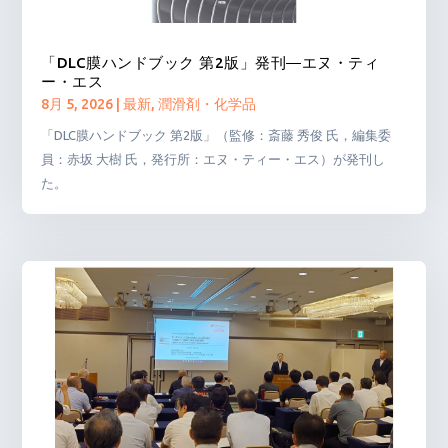
「DLC膜ハンドブック 第2版」発刊―エヌ・ティ
ー・エス
8月 5, 2026
|
最新
,
潤滑剤・化学品
「DLC膜ハンドブック 第2版」（監修：斎藤 秀俊 氏，編集委
員：赤坂 大樹 氏，発行所：エヌ・ティー・エス）が発刊し
た。