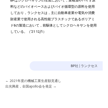
BPはシクロヘキサンの生産において，菜種油やバイオ原
料などのバイオベースおよびバイオ循環型の原料を使用
しており，ランクセスは，主に自動車産業や電気や消費
財産業で使用される高性能プラスチックであるポリアミ
ド6の製造において，前駆体としてシクロヘキサンを使用
している。（’21 12/1）
BP社
|
ランクセス
←
2021年度の機械工業生産額見通し
出光興産，全国apollo会を発足
→