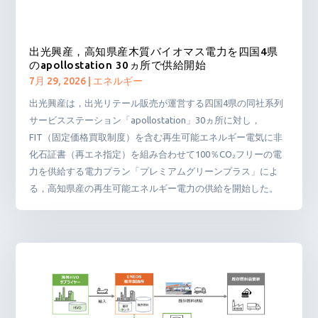
出光興産，高知県産木質バイオマス電力を四国4県
のapollostation 30ヵ所で供給開始
7月 29, 2026
|
エネルギー
出光興産は，出光リテール販売が運営する四国4県の同社系列
サービスステーション「apollostation」30ヵ所に対し，
FIT（固定価格買取制度）を含む再生可能エネルギー電気に非
化石証書（再エネ指定）を組み合わせて100％CO₂フリーの電
力を供給する電力プラン「プレミアムグリーンプラス」によ
る，高知県産の再生可能エネルギー電力の供給を開始した。