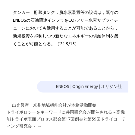
タンカー，貯蔵タンク，脱水素装置等の設備は，既存の
ENEOSの石油関連インフラをCO₂フリー水素サプライチ
ェーンにおいても活用することが可能であることから，
新規投資を抑制しつつ新たなエネルギーの供給体制を築
くことが可能となる。（’21 9/15）
ENEOS
|
Origin Energy
|
オリジン社
←
出光興産，米州地域機能会社が本格活動開始
トライボロジーをキーワードに共同研究会が開催される～高機
能トライボ表面プロセス部会第17回例会と第59回ドライコーテ
ィング研究会～
→