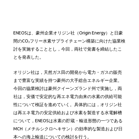
ENEOSは、豪州企業オリジン社（Origin Energy）と日豪
間のCO₂フリー水素サプライチェーン構築に向けた協業検
討を実施することとし，今回，両社で覚書を締結したこ
とを発表した。
オリジン社は，天然ガス田の開発から電力・ガスの販売
まで豊富な実績を持つ豪州の大手総合エネルギー企業。
今回の協業検討は豪州クイーンズランド州で実施し，両
社は，安価で安定的な再エネ電力由来の水素の供給可能
性について検証を進めていく。具体的には，オリジン社
は再エネ電力の安定供給および水素を製造する水電解槽
について，ENEOSは水素の貯蔵・輸送形態の一つである
MCH（メチルシクロヘキサン）の効率的な製造および日
本への海上輸送についての検討を行う。