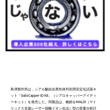
島津製作所は，シアル酸結合異性体判別用安定化試薬キ
ット「SialoCapper-ID Kit」（シアロキャッパーアイディ
ーキット）を発売した。同製品は、糖鎖をMALDI（マト
リックス支援レーザー脱離イオン化法）型の質量分析計