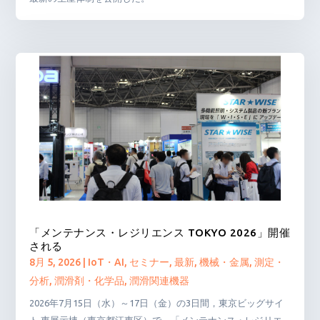
「メンテナンス・レジリエンス TOKYO 2026」開催
される
8月 5, 2026
|
IoT・AI
,
セミナー
,
最新
,
機械・金属
,
測定・
分析
,
潤滑剤・化学品
,
潤滑関連機器
2026年7月15日（水）～17日（金）の3日間，東京ビッグサイ
ト 東展示棟（東京都江東区）で，「メンテナンス・レジリエ