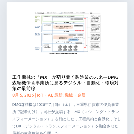
工作機械の「MX」が切り開く製造業の未来―DMG
森精機伊賀事業所に見るデジタル・自動化・環境対
策の最前線
8月 5, 2026
|
IoT・AI
,
最新
,
機械・金属
DMG森精機は2026年7月3日（金），三重県伊賀市の伊賀事業
所で記者向けに，同社が提唱する「MX（マシニング・トラン
スフォーメーション）」を軸とした，工程集約と自動化，そし
てDX（デジタル・トランスフォーメーション）を融合させた
最新の生産体制を公開した。