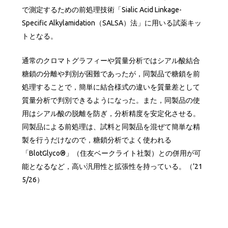
で測定するための前処理技術「Sialic Acid Linkage-
Specific Alkylamidation（SALSA）法」に用いる試薬キッ
トとなる。
通常のクロマトグラフィーや質量分析ではシアル酸結合
糖鎖の分離や判別が困難であったが，同製品で糖鎖を前
処理することで，簡単に結合様式の違いを質量差として
質量分析で判別できるようになった。また，同製品の使
用はシアル酸の脱離を防ぎ，分析精度を安定化させる。
同製品による前処理は、試料と同製品を混ぜて簡単な精
製を行うだけなので，糖鎖分析でよく使われる
「BlotGlyco®」（住友ベークライト社製）との併用が可
能となるなど，高い汎用性と拡張性を持っている。（’21
5/26）