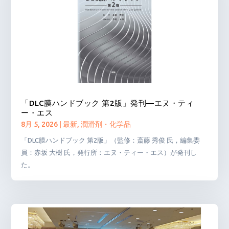
「DLC膜ハンドブック 第2版」発刊―エヌ・ティ
ー・エス
8月 5, 2026
|
最新
,
潤滑剤・化学品
「DLC膜ハンドブック 第2版」（監修：斎藤 秀俊 氏，編集委
員：赤坂 大樹 氏，発行所：エヌ・ティー・エス）が発刊し
た。