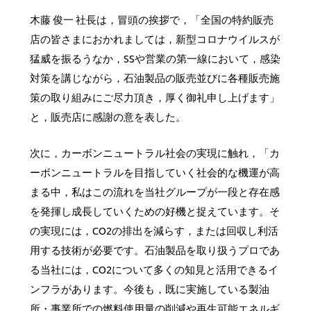
木藤 俊一 社長は，冒頭の挨拶で，「全国の特約販売
店の皆さまにおかれましては，新型コロナウイルスが
猛威を振るうなか，SSや営業の第一線において，感染
対策を講じながら，石油製品の販売並びに各種販売施
策の取り組みにご尽力頂き，厚く御礼申し上げます」
と，販売店に感謝の意を表した。
次に，カーボンニュートラル社会の実現に触れ，「カ
ーボンニュートラルを目指していく社会的な機運が高
まる中，私はこの流れを当社グループが一段と存在感
を発揮し成長していくための好機と捉えています。そ
の実現には，CO
2
の排出を減らす，または回収し利活
用する技術が必要です。石油製品を取り扱うプロであ
る当社には，CO
2
について多くの知見と活用できるイ
ンフラがあります。今後も，既に実施している製油
所・事業所での燃料使用量の削減や再生可能エネルギ