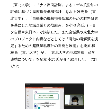
（東北大学），「ナノ界面計測によるモデル潤滑油の
評価に基づく摩擦損失低減指針」を水上 雅史 氏（東
北大学），「自動車の機械損失低減のための材料研究
を基にした地域企業との取組み」を小池 亮 氏（トヨ
タ自動車東日本）が講演した。また宮城県や東北大学
のプロジェクト内容などとしては「電池の電解液を測
定するための超微量粘度計の開発と展開」を栗原 和
枝 氏（東北大学）が，「東北大学の地域連携・産学
連携について」を足立 幸志 氏が各々紹介した。（’21
2/17）