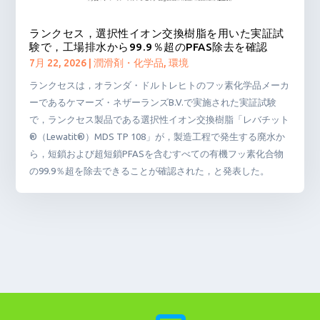
ランクセス，選択性イオン交換樹脂を用いた実証試
験で，工場排水から99.9％超のPFAS除去を確認
7月 22, 2026
|
潤滑剤・化学品
,
環境
ランクセスは，オランダ・ドルトレヒトのフッ素化学品メーカ
ーであるケマーズ・ネザーランズB.V.で実施された実証試験
で，ランクセス製品である選択性イオン交換樹脂「レバチット
®（Lewatit®）MDS TP 108」が，製造工程で発生する廃水か
ら，短鎖および超短鎖PFASを含むすべての有機フッ素化合物
の99.9％超を除去できることが確認された，と発表した。