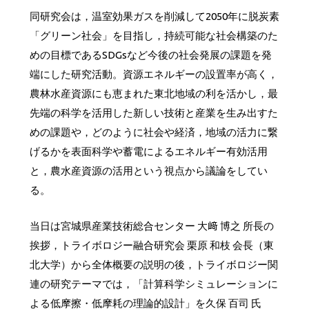
同研究会は，温室効果ガスを削減して2050年に脱炭素
「グリーン社会」を目指し，持続可能な社会構築のた
めの目標であるSDGsなど今後の社会発展の課題を発
端にした研究活動。資源エネルギーの設置率が高く，
農林水産資源にも恵まれた東北地域の利を活かし，最
先端の科学を活用した新しい技術と産業を生み出すた
めの課題や，どのように社会や経済，地域の活力に繋
げるかを表面科学や蓄電によるエネルギー有効活用
と，農水産資源の活用という視点から議論をしてい
る。
当日は宮城県産業技術総合センター 大﨑 博之 所長の
挨拶，トライボロジー融合研究会 栗原 和枝 会長（東
北大学）から全体概要の説明の後，トライボロジー関
連の研究テーマでは，「計算科学シミュレーションに
よる低摩擦・低摩耗の理論的設計」を久保 百司 氏