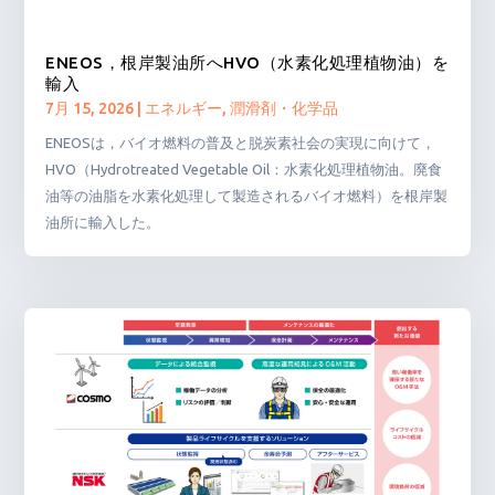
ENEOS，根岸製油所へHVO（水素化処理植物油）を
輸入
7月 15, 2026
|
エネルギー
,
潤滑剤・化学品
ENEOSは，バイオ燃料の普及と脱炭素社会の実現に向けて，
HVO（Hydrotreated Vegetable Oil：水素化処理植物油。廃食
油等の油脂を水素化処理して製造されるバイオ燃料）を根岸製
油所に輸入した。