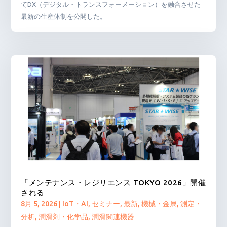
てDX（デジタル・トランスフォーメーション）を融合させた
最新の生産体制を公開した。
「メンテナンス・レジリエンス TOKYO 2026」開催
される
8月 5, 2026
|
IoT・AI
,
セミナー
,
最新
,
機械・金属
,
測定・
分析
,
潤滑剤・化学品
,
潤滑関連機器