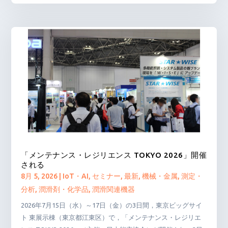
「メンテナンス・レジリエンス TOKYO 2026」開催
される
8月 5, 2026
|
IoT・AI
,
セミナー
,
最新
,
機械・金属
,
測定・
分析
,
潤滑剤・化学品
,
潤滑関連機器
2026年7月15日（水）～17日（金）の3日間，東京ビッグサイ
ト 東展示棟（東京都江東区）で，「メンテナンス・レジリエ