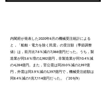
内閣府が発表した2020年6月の機械受注統計による
と，「船舶・電力を除く民需」の受注額（季節調整
値）は，前月比7.6％減の7,066億円だった。うち，製
造業が同5.6％増の2,982億円，非製造業が同10.4％減
の4,284億円。また，官公需は同20.0％減の2,997億
円，外需は同3.9％減の5,397億円で，機械受注総額は
同8.4％減の1兆7,114億円だった。（’20 9/9）