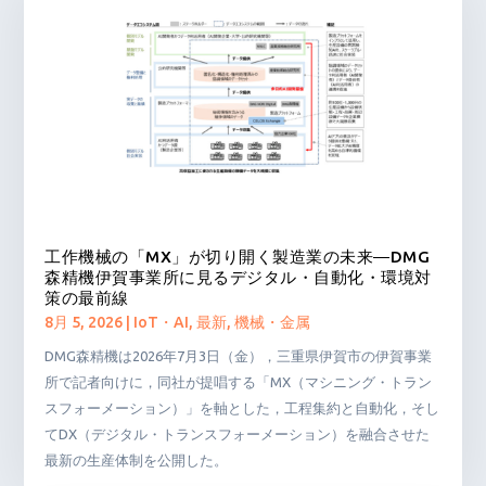
工作機械の「MX」が切り開く製造業の未来―DMG
森精機伊賀事業所に見るデジタル・自動化・環境対
策の最前線
8月 5, 2026
|
IoT・AI
,
最新
,
機械・金属
DMG森精機は2026年7月3日（金），三重県伊賀市の伊賀事業
所で記者向けに，同社が提唱する「MX（マシニング・トラン
スフォーメーション）」を軸とした，工程集約と自動化，そし
てDX（デジタル・トランスフォーメーション）を融合させた
最新の生産体制を公開した。