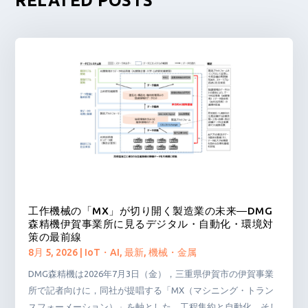
RELATED POSTS
工作機械の「MX」が切り開く製造業の未来―DMG
森精機伊賀事業所に見るデジタル・自動化・環境対
策の最前線
8月 5, 2026
|
IoT・AI
,
最新
,
機械・金属
DMG森精機は2026年7月3日（金），三重県伊賀市の伊賀事業
所で記者向けに，同社が提唱する「MX（マシニング・トラン
スフォーメーション）」を軸とした，工程集約と自動化，そし