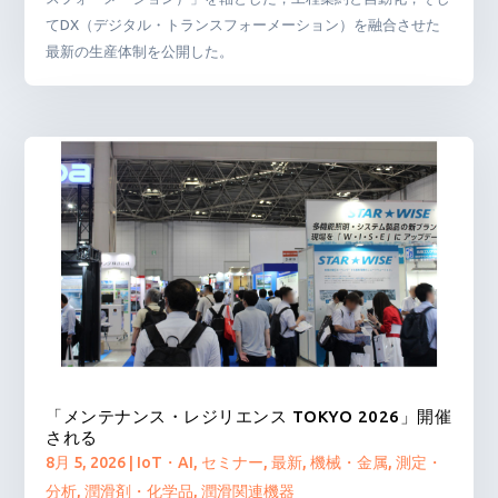
てDX（デジタル・トランスフォーメーション）を融合させた
最新の生産体制を公開した。
「メンテナンス・レジリエンス TOKYO 2026」開催
される
8月 5, 2026
|
IoT・AI
,
セミナー
,
最新
,
機械・金属
,
測定・
分析
,
潤滑剤・化学品
,
潤滑関連機器