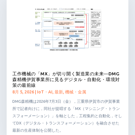
工作機械の「MX」が切り開く製造業の未来―DMG
森精機伊賀事業所に見るデジタル・自動化・環境対
策の最前線
8月 5, 2026
|
IoT・AI
,
最新
,
機械・金属
DMG森精機は2026年7月3日（金），三重県伊賀市の伊賀事業
所で記者向けに，同社が提唱する「MX（マシニング・トラン
スフォーメーション）」を軸とした，工程集約と自動化，そし
てDX（デジタル・トランスフォーメーション）を融合させた
最新の生産体制を公開した。