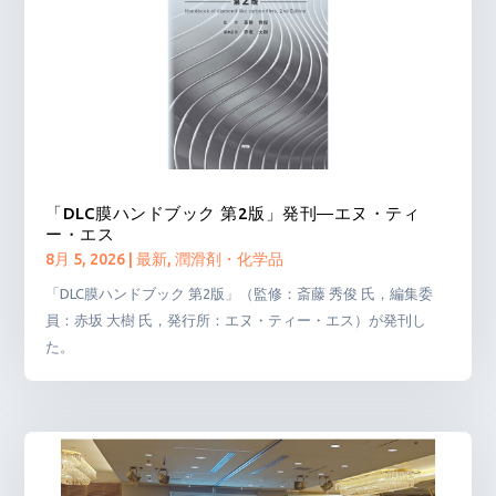
「DLC膜ハンドブック 第2版」発刊―エヌ・ティ
ー・エス
8月 5, 2026
|
最新
,
潤滑剤・化学品
「DLC膜ハンドブック 第2版」（監修：斎藤 秀俊 氏，編集委
員：赤坂 大樹 氏，発行所：エヌ・ティー・エス）が発刊し
た。