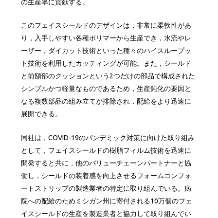
の生産率に貢献する。
このフェイスシールドのデザインは，非常に柔軟性があ
り，入手しやすい各種ポリマーから生産でき，水流やレ
ーザー，ダイカット技術といった種々のハイスループッ
ト技術を利用したカッティングが可能。また，シールド
と前額部のクッションという2つだけの部品で構成された
シンプルかつ軽量なものであるため，生産鈍化の要因と
なる複数部品の組み立てが排除され，配給をより迅速に
展開できる。
同社は，COVID-19のパンデミック対策に向けた取り組み
として，フェイスシールドの樹脂フィルム技術を迅速に
開発すると共に，他のバリューチェーンパートナーと協
働し，シールドの装着感を向上させるフォームコンフォ
ートストリップの製造業者の特定に取り組んでいる。病
院への配給のためミシガン州に寄付される10万個のフェ
イスシールドの生産を製造業者と協力して取り組んでい