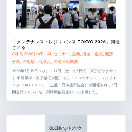
「メンテナンス・レジリエンス TOKYO 2026」開催
される
8月 5, 2026
|
IoT・AI
,
セミナー
,
最新
,
機械・金属
,
測定・
分析
,
潤滑剤・化学品
,
潤滑関連機器
2026年7月15日（水）～17日（金）の3日間，東京ビッグサイ
ト 東展示棟（東京都江東区）で，「メンテナンス・レジリエ
ンス TOKYO 2026」（主催：日本能率協会）が開催され，3日
間合計で43,725名（同時開催展含む）が来場した。