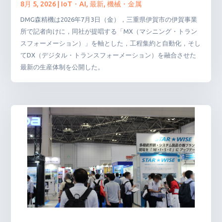
8月 5, 2026
|
IoT・AI
,
最新
,
機械・金属
DMG森精機は2026年7月3日（金），三重県伊賀市の伊賀事業
所で記者向けに，同社が提唱する「MX（マシニング・トラン
スフォーメーション）」を軸とした，工程集約と自動化，そし
てDX（デジタル・トランスフォーメーション）を融合させた
最新の生産体制を公開した。