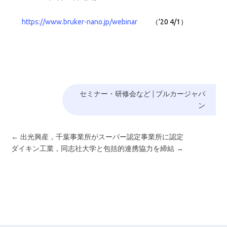
https://www.bruker-nano.jp/webinar
（’20 4/1）
セミナー・研修会など
|
ブルカージャパ
ン
←
出光興産，千葉事業所がスーパー認定事業所に認定
ダイキン工業，同志社大学と包括的連携協力を締結
→