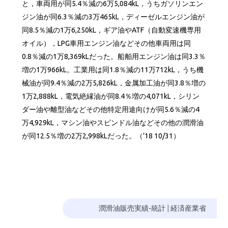
と，車両用が同5.4％減の6万5,084kL，うちガソリンエン
ジン油が同6.3％減の3万465kL，ディーゼルエンジン油が
同8.5％減の1万6,250kL，ギア油やATF（自動変速機専用
オイル），LPG車用エンジン油などその他車両用は同
0.8％減の1万8,369kLだった。船舶用エンジン油は同3.3％
増の1万966kL。工業用は同1.8％減の11万712kL，うち機
械油が同9.4％減の2万5,826kL，金属加工油が同3.8％増の
1万2,888kL，電気絶縁油が同8.4％増の4,071kL，シリン
ダー油や離型油などその他特定用途向けが同5.6％減の4
万4,929kL，マシン油やスピンドル油などその他の潤滑油
が同12.5％増の2万2,998kLだった。（’18 10/31）
潤滑油販売実績-統計
|
経済産業省