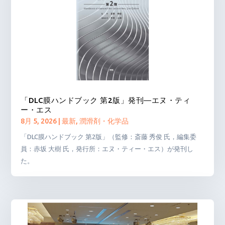
「DLC膜ハンドブック 第2版」発刊―エヌ・ティ
ー・エス
8月 5, 2026
|
最新
,
潤滑剤・化学品
「DLC膜ハンドブック 第2版」（監修：斎藤 秀俊 氏，編集委
員：赤坂 大樹 氏，発行所：エヌ・ティー・エス）が発刊し
た。