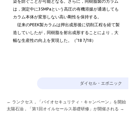
染を防ぐことが可能となる。さらに，同樹脂製のカラム
は，測定中に35MPaという高圧の有機溶媒が通過しても
カラム本体が変形しない高い剛性を保持する。
従来のPEEK製カラムは押出成形後に切削工程を経て製
造していしたが，同樹脂を射出成形することにより，大
幅な生産性の向上を実現した。（’18 7/18）
ダイセル・エボニック
←
ランクセス，「バイオセキュリティ・キャンペーン」を開始
太陽石油，「第1回オイルセールス基礎研修」が開催される
→