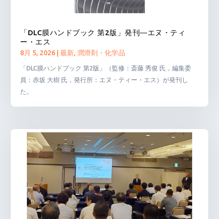
「DLC膜ハンドブック 第2版」発刊―エヌ・ティ
ー・エス
8月 5, 2026
|
最新
,
潤滑剤・化学品
「DLC膜ハンドブック 第2版」（監修：斎藤 秀俊 氏，編集委
員：赤坂 大樹 氏，発行所：エヌ・ティー・エス）が発刊し
た。